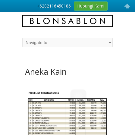
+6282116450186
Hubungi Kami
Aneka Kain