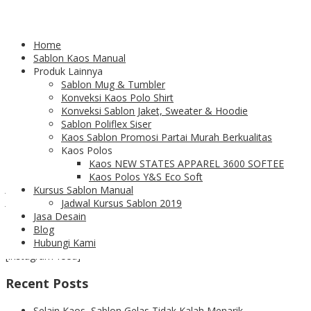
Blog
Home
Sablon Kaos Manual
Hubungi Kami
Produk Lainnya
Sablon Mug & Tumbler
Email : blonsablon@gmail.com
Konveksi Kaos Polo Shirt
Konveksi Sablon Jaket, Sweater & Hoodie
Phone & Whatsapp :
Sablon Poliflex Siser
+62 82116450186 (benno)
Kaos Sablon Promosi Partai Murah Berkualitas
Kaos Polos
Alamat workshop:
Kaos NEW STATES APPAREL 3600 SOFTEE
Ruko Grand Centro Bintaro
Kaos Polos Y&S Eco Soft
Jalan Raya Kodam Bintaro, RT.5/RW.3, Pesanggrahan, Kota
Kursus Sablon Manual
Jakarta Selatan, Daerah Khusus Ibukota Jakarta 12320
Jadwal Kursus Sablon 2019
Jasa Desain
Instagram
Blog
Hubungi Kami
[instagram-feed]
Recent Posts
Selain Kaos, Sablon Gelas Tidak Kalah Menarik