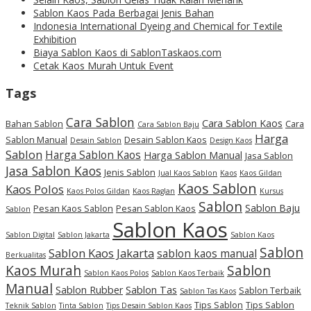
Sablon Kaos Pada Berbagai Jenis Bahan
Indonesia International Dyeing and Chemical for Textile
Exhibition
Biaya Sablon Kaos di SablonTaskaos.com
Cetak Kaos Murah Untuk Event
Tags
Cara Sablon
Cara Sablon Kaos
Bahan Sablon
Cara
Cara Sablon Baju
Harga
Sablon Manual
Desain Sablon Kaos
Desain Sablon
Design Kaos
Sablon
Harga Sablon Kaos
Harga Sablon Manual
Jasa Sablon
Jasa Sablon Kaos
Jenis Sablon
Jual Kaos Sablon
Kaos
Kaos Gildan
Kaos Sablon
Kaos Polos
Kaos Polos Gildan
Kaos Raglan
Kursus
Sablon
Sablon Baju
Pesan Kaos Sablon
Pesan Sablon Kaos
Sablon
Sablon Kaos
Sablon Digital
Sablon Jakarta
Sablon Kaos
Sablon
Sablon Kaos Jakarta
sablon kaos manual
Berkualitas
Kaos Murah
Sablon
Sablon Kaos Polos
Sablon Kaos Terbaik
Manual
Sablon Rubber
Sablon Tas
Sablon Terbaik
Sablon Tas Kaos
Tips Sablon
Tips Sablon
Teknik Sablon
Tinta Sablon
Tips Desain Sablon Kaos