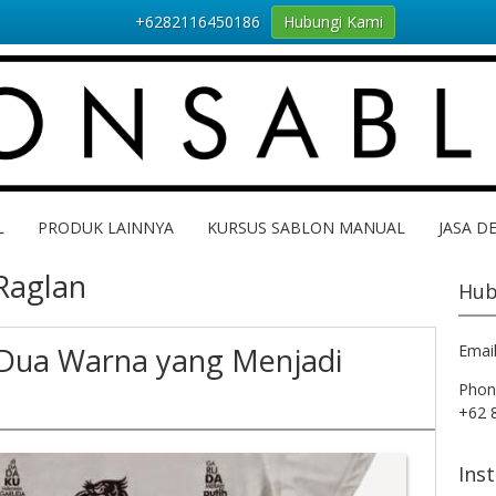
+6282116450186
Hubungi Kami
L
PRODUK LAINNYA
KURSUS SABLON MANUAL
JASA D
Raglan
Hub
 Dua Warna yang Menjadi
Emai
Phon
+62 
Ins