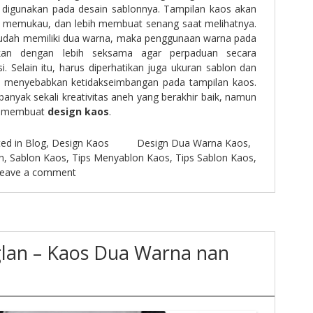
 digunakan pada desain sablonnya. Tampilan kaos akan
bih memukau, dan lebih membuat senang saat melihatnya.
sudah memiliki dua warna, maka penggunaan warna pada
ikan dengan lebih seksama agar perpaduan secara
si. Selain itu, harus diperhatikan juga ukuran sablon dan
ak menyebabkan ketidakseimbangan pada tampilan kaos.
banyak sekali kreativitas aneh yang berakhir baik, namun
am membuat
design kaos
.
ed in
Blog
,
Design Kaos
Design Dua Warna Kaos
,
n
,
Sablon Kaos
,
Tips Menyablon Kaos
,
Tips Sablon Kaos
,
eave a comment
glan – Kaos Dua Warna nan