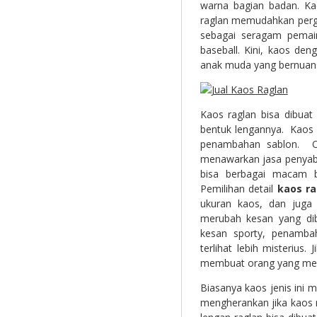
warna bagian badan. Ka
raglan memudahkan perger
sebagai seragam pemain
baseball. Kini, kaos de
anak muda yang bernuans
Kaos raglan bisa dibuat 
bentuk lengannya. Kaos i
penambahan sablon. Ol
menawarkan jasa penyab
bisa berbagai macam ba
Pemilihan detail
kaos ra
ukuran kaos, dan juga 
merubah kesan yang dib
kesan sporty, penamba
terlihat lebih misteriu
membuat orang yang meli
Biasanya kaos jenis ini 
mengherankan jika kaos 