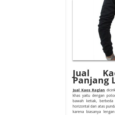
Jual K
Panjang 
Jual Kaos Raglan
dicir
khas yaitu dengan poto
bawah ketiak, berbeda
horizontal dari atas pund
karena biasanya lenga