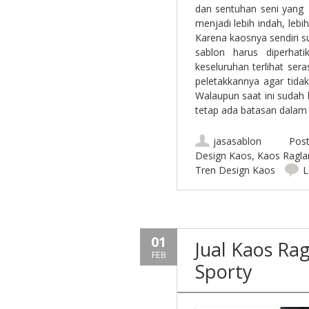
dan sentuhan seni yang
menjadi lebih indah, le
Karena kaosnya sendiri 
sablon harus diperhat
keseluruhan terlihat sera
peletakkannya agar tid
Walaupun saat ini sudah 
tetap ada batasan dal
jasasablon
Post
Design Kaos
,
Kaos Ragla
Tren Design Kaos
L
01
Jual Kaos Ra
FEB
Sporty