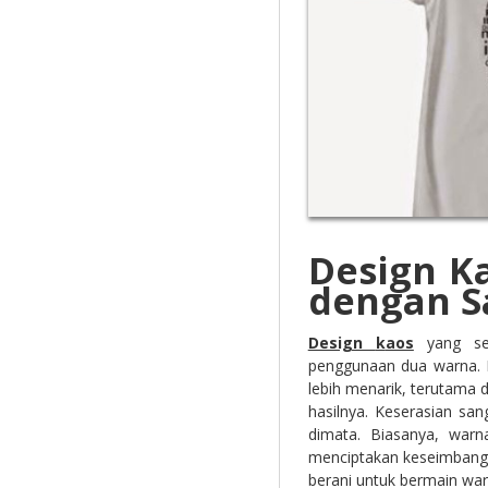
Design K
dengan S
Design
k
aos
yang sed
penggunaan dua warna. 
lebih menarik, terutama
hasilnya. Keserasian sa
dimata. Biasanya, war
menciptakan keseimbanga
berani untuk bermain wa