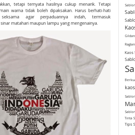
akkan, tetapi ternyata hasilnya cukup menarik. Tetapi
Sablo
main warna tidak boleh dipaksakan. Harus berhati-hati
Sab
 seksama agar perpaduannya indah, termasuk
Sabl
sinar matahari maupun lampu yang mengenainya.
Kao
Gildan
Raglan
Kaos 
Sabl
Sa
Berkua
kaos
Sablon
Man
Sablon
Tinta 
Tips 