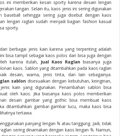
os ini memberikan kesan sporty karena desain lengan
akan tangan. Selain itu, kaos jenis ini sering digunakan
 baseball sehingga sering juga disebut dengan kaos
ngan lengan raglan sudah menjadi bagian fashion kasual
a sporty.
dari berbagai jenis kain karena yang terpenting adalah
ni bisa tampil sebagai kaos polos dan bisa juga dengan
eh karena itulah,
Jual Kaos Raglan
biasanya juga
lonan kaos. Sablon yang ditambahkan pada kaos raglan
ik desain, warna, jenis tinta, dan lain sebagainya.
glan sablon
disesuaikan dengan kebutuhan, keinginan,
jenis kain yang digunakan. Penambahan sablon bisa
uat oleh kaos. Jika biasanya kaos polos memberikan
han desain gambar yang gothic bisa membuat kaos
s. Jika ditambahkan gambar-gambar lucu, maka kaos bisa
hatnya tertawa.
menggunakan panjang lengan ¾ atau tanggung. Jadi, tidak
raglan sering dinamakan dengan kaos lengan ¾. Namun,