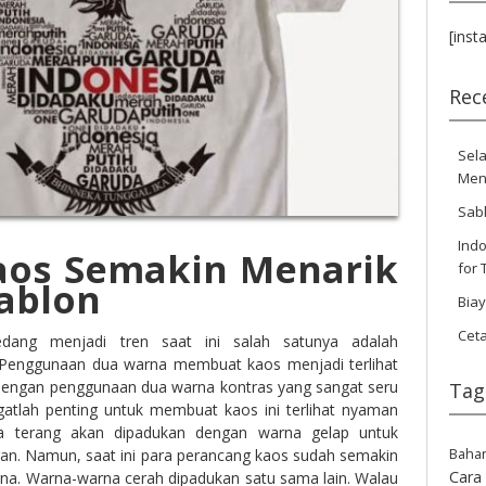
[inst
Rec
Sela
Men
Sab
Indo
aos Semakin Menarik
for 
ablon
Bia
Cet
ang menjadi tren saat ini salah satunya adalah
Penggunaan dua warna membuat kaos menjadi terlihat
 dengan penggunaan dua warna kontras yang sangat seru
Tag
ngatlah penting untuk membuat kaos ini terlihat nyaman
na terang akan dipadukan dengan warna gelap untuk
Baha
n. Namun, saat ini para perancang kaos sudah semakin
Cara
rna. Warna-warna cerah dipadukan satu sama lain. Walau