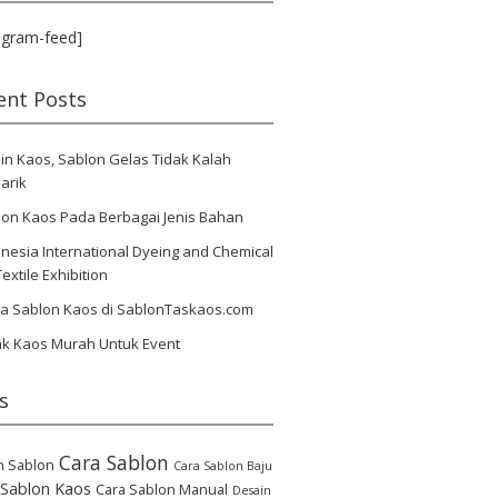
agram-feed]
ent Posts
in Kaos, Sablon Gelas Tidak Kalah
arik
lon Kaos Pada Berbagai Jenis Bahan
nesia International Dyeing and Chemical
Textile Exhibition
ya Sablon Kaos di SablonTaskaos.com
ak Kaos Murah Untuk Event
s
Cara Sablon
n Sablon
Cara Sablon Baju
 Sablon Kaos
Cara Sablon Manual
Desain