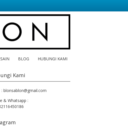
ESAIN
BLOG
HUBUNGI KAMI
ungi Kami
l : blonsablon@gmail.com
e & Whatsapp :
82116450186
tagram