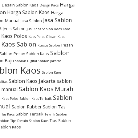
Harga
Desain Sablon Kaos
n
Design Kaos
lon
Harga Sablon Kaos
Harga
Jasa Sablon
on Manual
Jasa Sablon
s
Jenis Sablon
Jual Kaos Sablon
Kaos
Kaos
Kaos Polos
Kaos Polos Gildan
Kaos
Kaos Sablon
Pesan
Kursus Sablon
Sablon
Sablon
Pesan Sablon Kaos
on Baju
Sablon Digital
Sablon Jakarta
blon Kaos
Sablon Kaos
Sablon Kaos Jakarta
sablon
litas
Sablon Kaos Murah
 manual
Sablon
 Kaos Polos
Sablon Kaos Terbaik
ual
Sablon Rubber
Sablon Tas
Sablon Terbaik
 Tas Kaos
Teknik Sablon
Tips Sablon
Sablon
Tips Desain Sablon Kaos
Sablon Kaos