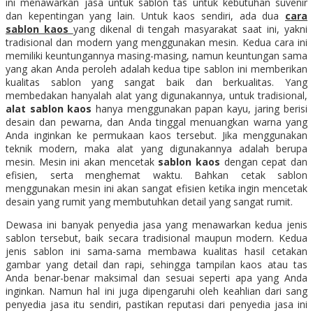
ini menawarkan jasa untuk sablon tas untuk kebutuhan suvenir
dan kepentingan yang lain. Untuk kaos sendiri, ada dua
cara
sablon kaos
yang dikenal di tengah masyarakat saat ini, yakni
tradisional dan modern yang menggunakan mesin. Kedua cara ini
memiliki keuntungannya masing-masing, namun keuntungan sama
yang akan Anda peroleh adalah kedua tipe sablon ini memberikan
kualitas sablon yang sangat baik dan berkualitas. Yang
membedakan hanyalah alat yang digunakannya, untuk tradisional,
alat sablon kaos
hanya menggunakan papan kayu, jaring berisi
desain dan pewarna, dan Anda tinggal menuangkan warna yang
Anda inginkan ke permukaan kaos tersebut. Jika menggunakan
teknik modern, maka alat yang digunakannya adalah berupa
mesin. Mesin ini akan mencetak
sablon kaos
dengan cepat dan
efisien, serta menghemat waktu. Bahkan cetak sablon
menggunakan mesin ini akan sangat efisien ketika ingin mencetak
desain yang rumit yang membutuhkan detail yang sangat rumit.
Dewasa ini banyak penyedia jasa yang menawarkan kedua jenis
sablon tersebut, baik secara tradisional maupun modern. Kedua
jenis sablon ini sama-sama membawa kualitas hasil cetakan
gambar yang detail dan rapi, sehingga tampilan kaos atau tas
Anda benar-benar maksimal dan sesuai seperti apa yang Anda
inginkan. Namun hal ini juga dipengaruhi oleh keahlian dari sang
penyedia jasa itu sendiri, pastikan reputasi dari penyedia jasa ini