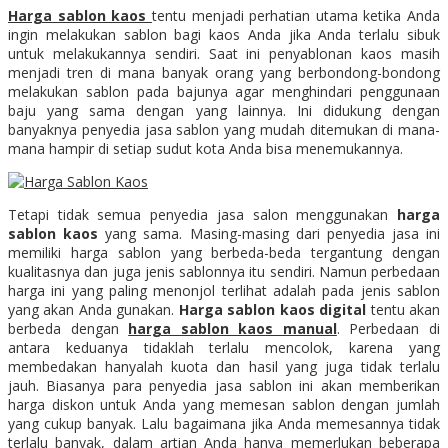
Harga sablon kaos
tentu menjadi perhatian utama ketika Anda
ingin melakukan sablon bagi kaos Anda jika Anda terlalu sibuk
untuk melakukannya sendiri. Saat ini penyablonan kaos masih
menjadi tren di mana banyak orang yang berbondong-bondong
melakukan sablon pada bajunya agar menghindari penggunaan
baju yang sama dengan yang lainnya. Ini didukung dengan
banyaknya penyedia jasa sablon yang mudah ditemukan di mana-
mana hampir di setiap sudut kota Anda bisa menemukannya.
Tetapi tidak semua penyedia jasa salon menggunakan
harga
sablon kaos
yang sama. Masing-masing dari penyedia jasa ini
memiliki harga sablon yang berbeda-beda tergantung dengan
kualitasnya dan juga jenis sablonnya itu sendiri. Namun perbedaan
harga ini yang paling menonjol terlihat adalah pada jenis sablon
yang akan Anda gunakan.
Harga sablon kaos digital
tentu akan
berbeda dengan
harga sablon kaos manual
. Perbedaan di
antara keduanya tidaklah terlalu mencolok, karena yang
membedakan hanyalah kuota dan hasil yang juga tidak terlalu
jauh. Biasanya para penyedia jasa sablon ini akan memberikan
harga diskon untuk Anda yang memesan sablon dengan jumlah
yang cukup banyak. Lalu bagaimana jika Anda memesannya tidak
terlalu banyak, dalam artian Anda hanya memerlukan beberapa