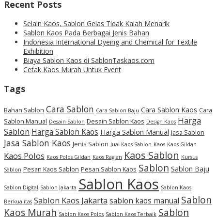
Recent Posts
Selain Kaos, Sablon Gelas Tidak Kalah Menarik
Sablon Kaos Pada Berbagai Jenis Bahan
Indonesia International Dyeing and Chemical for Textile
Exhibition
Biaya Sablon Kaos di SablonTaskaos.com
Cetak Kaos Murah Untuk Event
Tags
Cara Sablon
Cara Sablon Kaos
Bahan Sablon
Cara
Cara Sablon Baju
Harga
Sablon Manual
Desain Sablon Kaos
Desain Sablon
Design Kaos
Sablon
Harga Sablon Kaos
Harga Sablon Manual
Jasa Sablon
Jasa Sablon Kaos
Jenis Sablon
Jual Kaos Sablon
Kaos
Kaos Gildan
Kaos Sablon
Kaos Polos
Kaos Polos Gildan
Kaos Raglan
Kursus
Sablon
Sablon Baju
Pesan Kaos Sablon
Pesan Sablon Kaos
Sablon
Sablon Kaos
Sablon Digital
Sablon Jakarta
Sablon Kaos
Sablon
Sablon Kaos Jakarta
sablon kaos manual
Berkualitas
Kaos Murah
Sablon
Sablon Kaos Polos
Sablon Kaos Terbaik