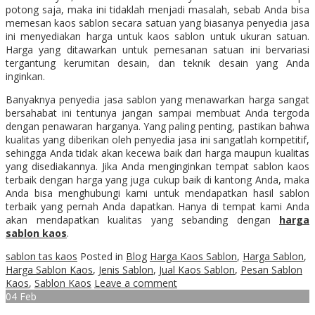
potong saja, maka ini tidaklah menjadi masalah, sebab Anda bisa
memesan kaos sablon secara satuan yang biasanya penyedia jasa
ini menyediakan harga untuk kaos sablon untuk ukuran satuan.
Harga yang ditawarkan untuk pemesanan satuan ini bervariasi
tergantung kerumitan desain, dan teknik desain yang Anda
inginkan.
Banyaknya penyedia jasa sablon yang menawarkan harga sangat
bersahabat ini tentunya jangan sampai membuat Anda tergoda
dengan penawaran harganya. Yang paling penting, pastikan bahwa
kualitas yang diberikan oleh penyedia jasa ini sangatlah kompetitif,
sehingga Anda tidak akan kecewa baik dari harga maupun kualitas
yang disediakannya. Jika Anda menginginkan tempat sablon kaos
terbaik dengan harga yang juga cukup baik di kantong Anda, maka
Anda bisa menghubungi kami untuk mendapatkan hasil sablon
terbaik yang pernah Anda dapatkan. Hanya di tempat kami Anda
akan mendapatkan kualitas yang sebanding dengan
harga
sablon kaos
.
sablon tas kaos
Posted in
Blog
Harga Kaos Sablon
,
Harga Sablon
,
Harga Sablon Kaos
,
Jenis Sablon
,
Jual Kaos Sablon
,
Pesan Sablon
Kaos
,
Sablon Kaos
Leave a comment
04
Feb