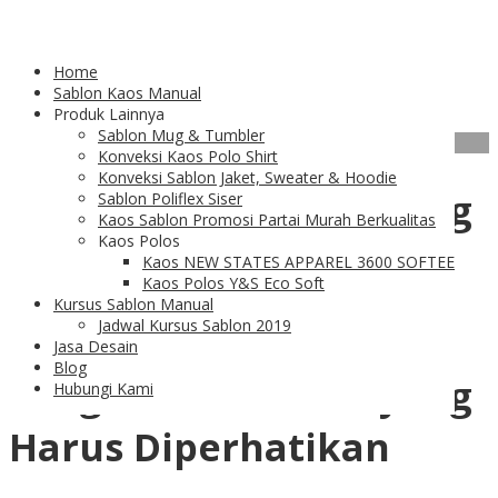
Tag Archives:
Pesan Sablon
Home
Kaos
Sablon Kaos Manual
Produk Lainnya
Sablon Mug & Tumbler
11
Feb
Konveksi Kaos Polo Shirt
Konveksi Sablon Jaket, Sweater & Hoodie
Harga Sablon Kaos yang
Sablon Poliflex Siser
Kaos Sablon Promosi Partai Murah Berkualitas
Kaos Polos
Beragam
Kaos NEW STATES APPAREL 3600 SOFTEE
Kaos Polos Y&S Eco Soft
Kursus Sablon Manual
Jadwal Kursus Sablon 2019
Jasa Desain
Blog
Harga Sablon Kaos yang
Hubungi Kami
Harus Diperhatikan