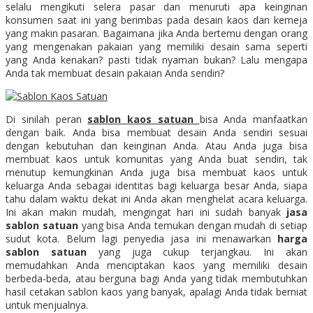
selalu mengikuti selera pasar dan menuruti apa keinginan
konsumen saat ini yang berimbas pada desain kaos dan kemeja
yang makin pasaran. Bagaimana jika Anda bertemu dengan orang
yang mengenakan pakaian yang memiliki desain sama seperti
yang Anda kenakan? pasti tidak nyaman bukan? Lalu mengapa
Anda tak membuat desain pakaian Anda sendiri?
Di sinilah peran
sablon kaos satuan
bisa Anda manfaatkan
dengan baik. Anda bisa membuat desain Anda sendiri sesuai
dengan kebutuhan dan keinginan Anda. Atau Anda juga bisa
membuat kaos untuk komunitas yang Anda buat sendiri, tak
menutup kemungkinan Anda juga bisa membuat kaos untuk
keluarga Anda sebagai identitas bagi keluarga besar Anda, siapa
tahu dalam waktu dekat ini Anda akan menghelat acara keluarga.
Ini akan makin mudah, mengingat hari ini sudah banyak
jasa
sablon satuan
yang bisa Anda temukan dengan mudah di setiap
sudut kota. Belum lagi penyedia jasa ini menawarkan
harga
sablon satuan
yang juga cukup terjangkau. Ini akan
memudahkan Anda menciptakan kaos yang memiliki desain
berbeda-beda, atau berguna bagi Anda yang tidak membutuhkan
hasil cetakan sablon kaos yang banyak, apalagi Anda tidak berniat
untuk menjualnya.