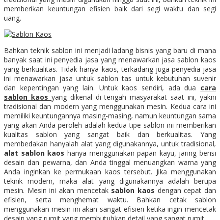
memberikan keuntungan efisien baik dari segi waktu dan segi
uang.
Bahkan teknik sablon ini menjadi ladang bisnis yang baru di mana
banyak saat ini penyedia jasa yang menawarkan jasa sablon kaos
yang berkualitas. Tidak hanya kaos, terkadang juga penyedia jasa
ini menawarkan jasa untuk sablon tas untuk kebutuhan suvenir
dan kepentingan yang lain. Untuk kaos sendiri, ada dua
cara
sablon kaos
yang dikenal di tengah masyarakat saat ini, yakni
tradisional dan modern yang menggunakan mesin. Kedua cara ini
memiliki keuntungannya masing-masing, namun keuntungan sama
yang akan Anda peroleh adalah kedua tipe sablon ini memberikan
kualitas sablon yang sangat baik dan berkualitas. Yang
membedakan hanyalah alat yang digunakannya, untuk tradisional,
alat sablon kaos
hanya menggunakan papan kayu, jaring berisi
desain dan pewarna, dan Anda tinggal menuangkan warna yang
Anda inginkan ke permukaan kaos tersebut. Jika menggunakan
teknik modern, maka alat yang digunakannya adalah berupa
mesin. Mesin ini akan mencetak
sablon kaos
dengan cepat dan
efisien, serta menghemat waktu. Bahkan cetak sablon
menggunakan mesin ini akan sangat efisien ketika ingin mencetak
desain yang rumit yang membutuhkan detail yang sangat rumit.