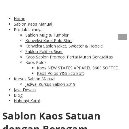
Tag Archives:
Sablon Kaos
Home
Terpercaya
Sablon Kaos Manual
Produk Lainnya
Sablon Mug & Tumbler
04
Feb
Konveksi Kaos Polo Shirt
Konveksi Sablon Jaket, Sweater & Hoodie
Sablon Kaos Satuan
Sablon Poliflex Siser
Kaos Sablon Promosi Partai Murah Berkualitas
Kaos Polos
untuk Gaya yang
Kaos NEW STATES APPAREL 3600 SOFTEE
Kaos Polos Y&S Eco Soft
Berbeda
Kursus Sablon Manual
Jadwal Kursus Sablon 2019
Jasa Desain
Blog
Hubungi Kami
Sablon Kaos Satuan