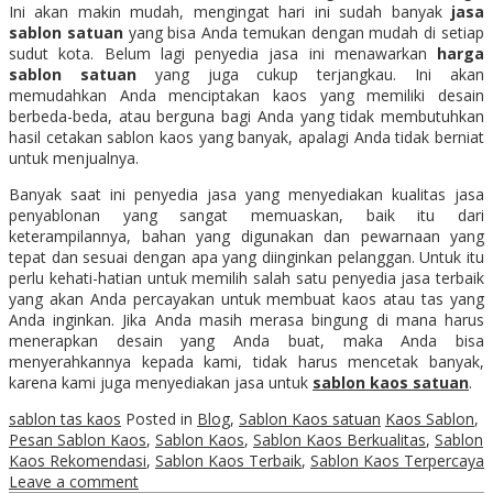
Ini akan makin mudah, mengingat hari ini sudah banyak
jasa
sablon satuan
yang bisa Anda temukan dengan mudah di setiap
sudut kota. Belum lagi penyedia jasa ini menawarkan
harga
sablon satuan
yang juga cukup terjangkau. Ini akan
memudahkan Anda menciptakan kaos yang memiliki desain
berbeda-beda, atau berguna bagi Anda yang tidak membutuhkan
hasil cetakan sablon kaos yang banyak, apalagi Anda tidak berniat
untuk menjualnya.
Banyak saat ini penyedia jasa yang menyediakan kualitas jasa
penyablonan yang sangat memuaskan, baik itu dari
keterampilannya, bahan yang digunakan dan pewarnaan yang
tepat dan sesuai dengan apa yang diinginkan pelanggan. Untuk itu
perlu kehati-hatian untuk memilih salah satu penyedia jasa terbaik
yang akan Anda percayakan untuk membuat kaos atau tas yang
Anda inginkan. Jika Anda masih merasa bingung di mana harus
menerapkan desain yang Anda buat, maka Anda bisa
menyerahkannya kepada kami, tidak harus mencetak banyak,
karena kami juga menyediakan jasa untuk
sablon kaos satuan
.
sablon tas kaos
Posted in
Blog
,
Sablon Kaos satuan
Kaos Sablon
,
Pesan Sablon Kaos
,
Sablon Kaos
,
Sablon Kaos Berkualitas
,
Sablon
Kaos Rekomendasi
,
Sablon Kaos Terbaik
,
Sablon Kaos Terpercaya
Leave a comment