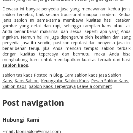
Dewasa ini banyak penyedia jasa yang menawarkan kedua jenis
sablon tersebut, baik secara tradisional maupun modern. Kedua
jenis sablon ini sama-sama membawa kualitas hasil cetakan
gambar yang detail dan rapi, sehingga tampilan kaos atau tas
Anda benar-benar maksimal dan sesuai seperti apa yang Anda
inginkan. Namun hal ini juga dipengaruhi oleh keahlian dari sang
penyedia jasa itu sendiri, pastikan reputasi dari penyedia jasa ini
benar-benar teruji. Jika Anda mencari tempat sablon terbaik
dengan kualitas tepercaya dan bermutu, maka Anda bisa
menghubungi kami untuk mendapatkan kualitas terbaik dari hasil
sablon kaos
.
sablon tas kaos
Posted in
Blog
,
Cara sablon kaos
Jasa Sablon
Kaos
,
Kaos Sablon
,
Keunggulan Sablon Kaos
,
Pesan Sablon Kaos
,
Sablon Kaos
,
Sablon Kaos Terpercaya
Leave a comment
Post navigation
Hubungi Kami
Email : blonsablon@gmail.com