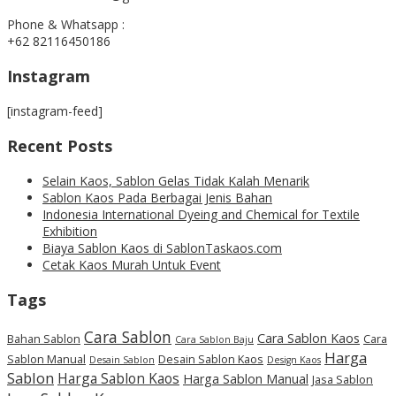
Phone & Whatsapp :
+62 82116450186
Instagram
[instagram-feed]
Recent Posts
Selain Kaos, Sablon Gelas Tidak Kalah Menarik
Sablon Kaos Pada Berbagai Jenis Bahan
Indonesia International Dyeing and Chemical for Textile
Exhibition
Biaya Sablon Kaos di SablonTaskaos.com
Cetak Kaos Murah Untuk Event
Tags
Cara Sablon
Cara Sablon Kaos
Bahan Sablon
Cara
Cara Sablon Baju
Harga
Sablon Manual
Desain Sablon Kaos
Desain Sablon
Design Kaos
Sablon
Harga Sablon Kaos
Harga Sablon Manual
Jasa Sablon