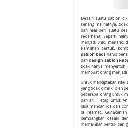
Desain suatu sablon dik
senang melihatnya, tida
dan nilai seni suatu de
sederhana. Seperti haln
menjadi unik, menarik, 
Pemilihan bentuk, kom
sablon kaos
harus benar
dari
design sablon kao
tidak hanya menyentuh p
membuat orang menjadi suk
Untuk menciptakan nilai se
yang tidak dimiliki oleh 
beberapa orang untuk 
dari ahli. Tetapi untuk 
bisa mencari ide dari c
di internet. Gunakanl
kembangkan desain deng
memainkan bentuk dan g