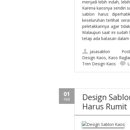
menjadi lebih indah, le
Karena kaosnya sendiri 
sablon harus diperhat
keseluruhan terlihat sera
peletakkannya agar tid
Walaupun saat ini sudah 
tetap ada batasan dal
jasasablon
Post
Design Kaos
,
Kaos Ragla
Tren Design Kaos
L
01
Design Sablon
FEB
Harus Rumit