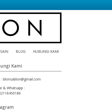
ESAIN
BLOG
HUBUNGI KAMI
ungi Kami
l : blonsablon@gmail.com
e & Whatsapp :
82116450186
tagram