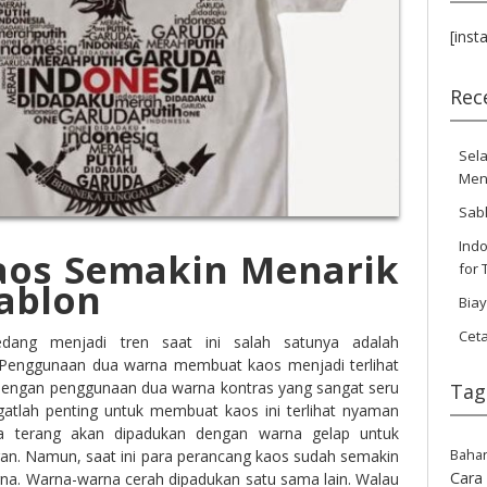
[inst
Rec
Sela
Men
Sab
Indo
aos Semakin Menarik
for 
ablon
Bia
Cet
ang menjadi tren saat ini salah satunya adalah
Penggunaan dua warna membuat kaos menjadi terlihat
 dengan penggunaan dua warna kontras yang sangat seru
Tag
ngatlah penting untuk membuat kaos ini terlihat nyaman
na terang akan dipadukan dengan warna gelap untuk
Baha
n. Namun, saat ini para perancang kaos sudah semakin
Cara
rna. Warna-warna cerah dipadukan satu sama lain. Walau