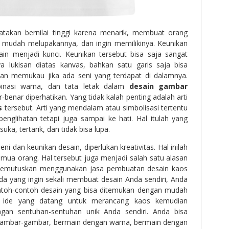
atakan bernilai tinggi karena menarik, membuat orang
k mudah melupakannya, dan ingin memilikinya. Keunikan
sain menjadi kunci. Keunikan tersebut bisa saja sangat
ya lukisan diatas kanvas, bahkan satu garis saja bisa
dan memukau jika ada seni yang terdapat di dalamnya.
binasi warna, dan tata letak dalam
desain gambar
-benar diperhatikan. Yang tidak kalah penting adalah arti
s
tersebut. Arti yang mendalam atau simbolisasi tertentu
englihatan tetapi juga sampai ke hati. Hal itulah yang
a, tertarik, dan tidak bisa lupa.
ni dan keunikan desain, diperlukan kreativitas. Hal inilah
semua orang. Hal tersebut juga menjadi salah satu alasan
memutuskan menggunakan jasa pembuatan desain kaos
Anda yang ingin sekali membuat desain Anda sendiri, Anda
ontoh-contoh desain yang bisa ditemukan dengan mudah
ah ide yang datang untuk merancang kaos kemudian
an sentuhan-sentuhan unik Anda sendiri. Anda bisa
ambar-gambar, bermain dengan warna, bermain dengan