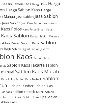
Harga
Desain Sablon Kaos
n
Design Kaos
lon
Harga Sablon Kaos
Harga
Jasa Sablon
on Manual
Jasa Sablon
s
Jenis Sablon
Jual Kaos Sablon
Kaos
Kaos
Kaos Polos
Kaos Polos Gildan
Kaos
Kaos Sablon
Pesan
Kursus Sablon
Sablon
Sablon
Pesan Sablon Kaos
on Baju
Sablon Digital
Sablon Jakarta
blon Kaos
Sablon Kaos
Sablon Kaos Jakarta
sablon
litas
Sablon Kaos Murah
 manual
Sablon
 Kaos Polos
Sablon Kaos Terbaik
ual
Sablon Rubber
Sablon Tas
Sablon Terbaik
 Tas Kaos
Teknik Sablon
Tips Sablon
Sablon
Tips Desain Sablon Kaos
Sablon Kaos