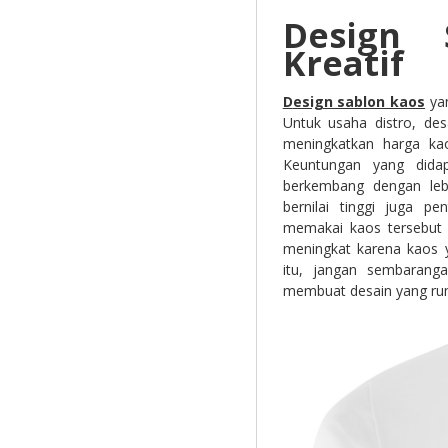
Design 
Kreatif
D
esign sablon kaos
yan
Untuk usaha distro, desa
meningkatkan harga kao
Keuntungan yang didap
berkembang dengan lebi
bernilai tinggi juga p
memakai kaos tersebut 
meningkat karena kaos 
itu, jangan sembarang
membuat desain yang rumit