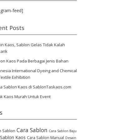
agram-feed]
ent Posts
in Kaos, Sablon Gelas Tidak Kalah
arik
lon Kaos Pada Berbagai Jenis Bahan
nesia International Dyeing and Chemical
Textile Exhibition
ya Sablon Kaos di SablonTaskaos.com
ak Kaos Murah Untuk Event
s
Cara Sablon
n Sablon
Cara Sablon Baju
 Sablon Kaos
Cara Sablon Manual
Desain