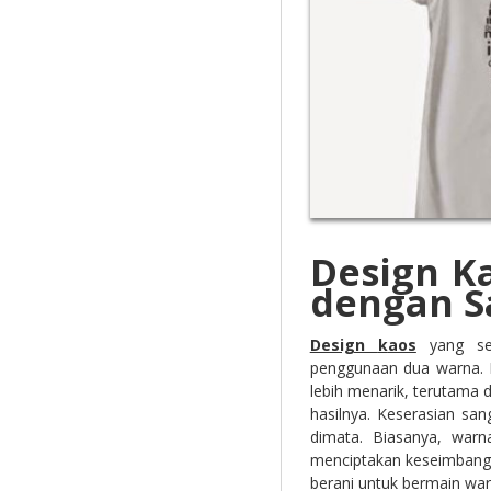
Design K
dengan S
Design
k
aos
yang sed
penggunaan dua warna. 
lebih menarik, terutama
hasilnya. Keserasian sa
dimata. Biasanya, war
menciptakan keseimbanga
berani untuk bermain wa