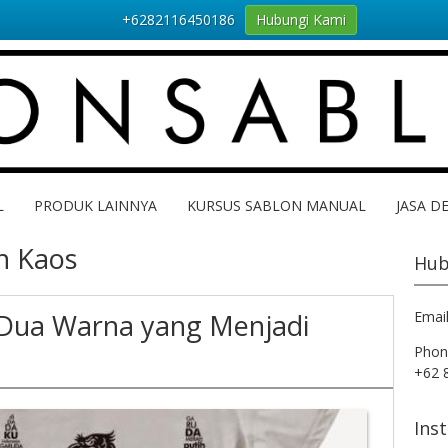
+6282116450186
Hubungi Kami
L
PRODUK LAINNYA
KURSUS SABLON MANUAL
JASA D
n Kaos
Hub
 Dua Warna yang Menjadi
Emai
Phon
+62 
Ins