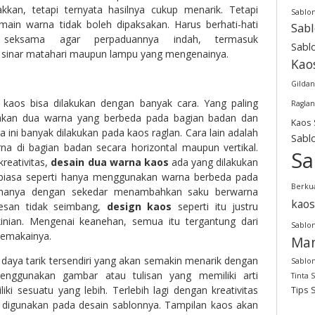
akkan, tetapi ternyata hasilnya cukup menarik. Tetapi
Sablo
main warna tidak boleh dipaksakan. Harus berhati-hati
Sab
 seksama agar perpaduannya indah, termasuk
Sabl
sinar matahari maupun lampu yang mengenainya.
Kao
Gildan
kaos bisa dilakukan dengan banyak cara. Yang paling
Raglan
an dua warna yang berbeda pada bagian badan dan
Kaos 
 ini banyak dilakukan pada kaos raglan. Cara lain adalah
Sabl
 di bagian badan secara horizontal maupun vertikal.
Sa
reativitas,
desain dua warna kaos
ada yang dilakukan
 biasa seperti hanya menggunakan warna berbeda pada
Berkua
 hanya dengan sekedar menambahkan saku berwarna
kaos
kesan tidak seimbang,
design kaos
seperti itu justru
inian. Mengenai keanehan, semua itu tergantung dari
Sablon
pemakainya.
Man
daya tarik tersendiri yang akan semakin menarik dengan
Sablon
nggunakan gambar atau tulisan yang memiliki arti
Tinta 
ki sesuatu yang lebih. Terlebih lagi dengan kreativitas
Tips 
 digunakan pada desain sablonnya. Tampilan kaos akan