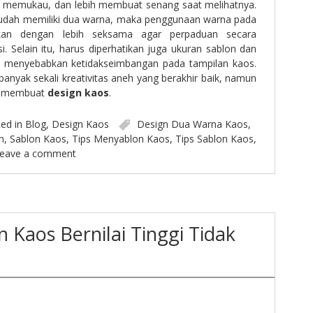
bih memukau, dan lebih membuat senang saat melihatnya.
sudah memiliki dua warna, maka penggunaan warna pada
ikan dengan lebih seksama agar perpaduan secara
si. Selain itu, harus diperhatikan juga ukuran sablon dan
ak menyebabkan ketidakseimbangan pada tampilan kaos.
banyak sekali kreativitas aneh yang berakhir baik, namun
am membuat
design kaos
.
ed in
Blog
,
Design Kaos
Design Dua Warna Kaos
,
n
,
Sablon Kaos
,
Tips Menyablon Kaos
,
Tips Sablon Kaos
,
eave a comment
 Kaos Bernilai Tinggi Tidak