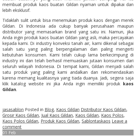
membuat produk kaos buatan Gildan nyaman untuk dipakai dan
lebih eksklusif.
Tidaklah sulit untuk bisa menemukan produk kaos dengan merek
Gildan. Di Indonesia ada cukup banyak perusahaan maupun
distributor yang memasarkan brand yang satu ini. Namun, jika
Anda ingin produk kaos buatan Gildan yang asli, maka percayakan
kepada kami. Di industry konveksi tanah air, kami dikenal sebagai
salah satu yang paling berpengalaman dan paling mengerti
kebutuhan konsumen. Kami telah cukup lama berkecimpung di
industry ini dan telah berhasil memuaskan jutaan konsumen dari
seluruh wilayah Indonesia. Di tempat kami, Gildan menjadi salah
satu produk yang paling kami andalkan dan rekomendasikan
karena memang kualitasnya yang tiada duanya. Jadi, segera saja
klik katalog website ini jika Anda ingin memiliki produk
kaos
Gildan
.
jasasablon
Posted in
Blog
,
Kaos Gildan
Distributor Kaos Gildan
,
Grosir Kaos Gildan
,
Jual Kaos Gildan
,
Kaos Gildan
,
Kaos Polos
,
Kaos Polos Gildan
,
Produk Kaos Gildan
,
Sablontaskaos
Leave a
comment
01
Feb