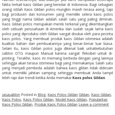
fakta terkait kaos Gildan yang beredar di Indonesia. Bagi sebagian
orang istilah Kaos Gildan polos mungkin masih terasa asing, tapi
bagi produsen dan konsumen yang memiliki selera kaos polos
yang tinggi nama Gildan adalah salah satu yang paling diminati.
Kaos Gildan polos merupakan merek terkenal yang dikembangkan
oleh sebuah perusahaan di Amerika dan sudah sejak lama kaos
polos yang diproduksi oleh Gildan sangat disukai oleh para pecinta
kaos polos. Yang membuat produk kaos Gildan istimewa adalah
kualitas bahan dan pembuatannya yang benar-benar luar biasa.
Selain itu, kaos Gildan polos juga dikenal baik untukkebutuhan
sablon DTG maupun Manual karena sangat fleksibel untuk di-
printing. Terakhir, kaos ini memang berbeda dengan yang lainnya
sehingga akan terasa istimewa bagi yang memakainya. Salah satu
yang menjadi pembeda adalah bahwa kaos gildan tidak didesain
untuk memiliki jahitan samping sehingga membuat Anda tampil
lebih rapi dan trendi ketika Anda memakai
Kaos polos Gildan
.
jasasablon
Posted in
Blog
,
Kaos Polos Gildan
Gildan
,
Kaos Gildan
,
Kaos Polos
,
Kaos Polos Gildan
,
Model Kaos Gildan
,
Popularitas
Kaos Polos Gildan
,
Produk Kaos Polos Gildan
Leave a comment