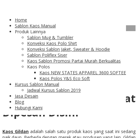
Tag Archives:
Kaos Gildan
Home
Sablon Kaos Manual
01
Feb
Produk Lainnya
Sablon Mug & Tumbler
Kaos Gildan Tawarkan
Konveksi Kaos Polo Shirt
Konveksi Sablon Jaket, Sweater & Hoodie
Sablon Poliflex Siser
Kualitas Premium
Kaos Sablon Promosi Partai Murah Berkualitas
Kaos Polos
Kaos NEW STATES APPAREL 3600 SOFTEE
Kaos Polos Y&S Eco Soft
Kursus Sablon Manual
Jadwal Kursus Sablon 2019
Kaos Gildan Dapat
Jasa Desain
Blog
Hubungi Kami
Dipesan Disini
Kaos Gildan
adalah salah satu produk kaos yang saat ini sedang
naik daun. Berbeda dengan merek atau produsen yang lain
,
Gildan