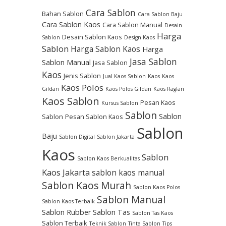
Cara Sablon
Bahan Sablon
Cara Sablon Baju
Cara Sablon Kaos
Cara Sablon Manual
Desain
Harga
Desain Sablon Kaos
Sablon
Design Kaos
Sablon
Harga Sablon Kaos
Harga
Jasa Sablon
Sablon Manual
Jasa Sablon
Kaos
Jenis Sablon
Jual Kaos Sablon
Kaos
Kaos
Kaos Polos
Gildan
Kaos Polos Gildan
Kaos Raglan
Kaos Sablon
Pesan Kaos
Kursus Sablon
Sablon
Sablon
Sablon
Pesan Sablon Kaos
Sablon
Baju
Sablon Digital
Sablon Jakarta
Kaos
Sablon
Sablon Kaos Berkualitas
Kaos Jakarta
sablon kaos manual
Sablon Kaos Murah
Sablon Kaos Polos
Sablon Manual
Sablon Kaos Terbaik
Sablon Rubber
Sablon Tas
Sablon Tas Kaos
Sablon Terbaik
Teknik Sablon
Tinta Sablon
Tips