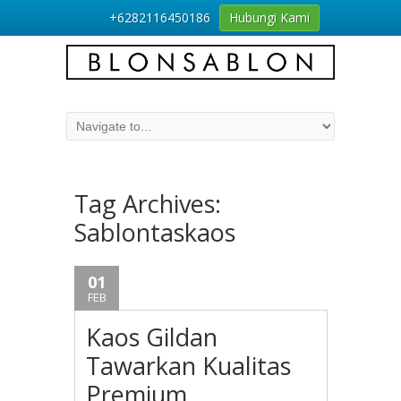
+6282116450186
Hubungi Kami
Tag Archives:
Sablontaskaos
01
FEB
Kaos Gildan
Tawarkan Kualitas
Premium