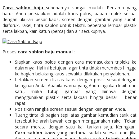
Cara sablon baju
sebenarnya sangat mudah. Pertama yang
harus Anda persiapkan adalah kaos polos, papan triplek sesuai
dengan ukuran besar kaos, screen dengan gambar yang sudah
diafdruk, rakel, tinta sablon untuk tekstil, beberapa lembar plastik
serta lakban, kain katun (perca) dan air secukupnya.
Proses
cara sablon baju
manual
:
Siapkan kaos polos dengan cara memasukkan tripleks ke
dalamnya. Hal ini betujuan agar tinta tidak merembes hingga
ke bagian belakang kaos sewaktu dilakukan penyablonan.
Letakkan screen di atas kaos dengan posisi sesuai dengan
keinginan Anda. Apabila warna yang Anda inginkan lebih dari
satu, maka tutup gambar yang lainnya dengan
menggunakan plastik serta lakban hingga benar – benar
rapat.
Posisikan rangka screen sesuai dengan keinginan Anda.
Tuang tinta di bagian tepi atas gambar kemudian tarik cat
tersebut ke arah bawah dengan menggunakan rakel. Tekan
secara merata dengan satu kali tarikan saja. Keringkan.
Cara sablon kaos
yang pertama sudah selesai, dan jika
Anda ingin menuangkan warna kedua maka
teknik sablon