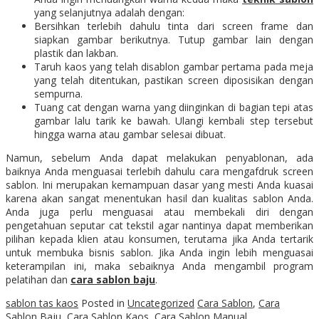
yang selanjutnya adalah dengan:
Bersihkan terlebih dahulu tinta dari screen frame dan
siapkan gambar berikutnya. Tutup gambar lain dengan
plastik dan lakban.
Taruh kaos yang telah disablon gambar pertama pada meja
yang telah ditentukan, pastikan screen diposisikan dengan
sempurna.
Tuang cat dengan warna yang diinginkan di bagian tepi atas
gambar lalu tarik ke bawah. Ulangi kembali step tersebut
hingga warna atau gambar selesai dibuat.
Namun, sebelum Anda dapat melakukan penyablonan, ada
baiknya Anda menguasai terlebih dahulu cara mengafdruk screen
sablon. Ini merupakan kemampuan dasar yang mesti Anda kuasai
karena akan sangat menentukan hasil dan kualitas sablon Anda.
Anda juga perlu menguasai atau membekali diri dengan
pengetahuan seputar cat tekstil agar nantinya dapat memberikan
pilihan kepada klien atau konsumen, terutama jika Anda tertarik
untuk membuka bisnis sablon. Jika Anda ingin lebih menguasai
keterampilan ini, maka sebaiknya Anda mengambil program
pelatihan dan
cara sablon
baju
.
sablon tas kaos
Posted in
Uncategorized
Cara Sablon
,
Cara
Sablon Baju
,
Cara Sablon Kaos
,
Cara Sablon Manual
,