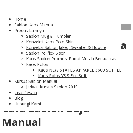
Tag Archives:
Teknik Sablon
Home
Sablon Kaos Manual
18
Feb
Produk Lainnya
Sablon Mug & Tumbler
Cara Sablon Baju Secara
Konveksi Kaos Polo Shirt
Konveksi Sablon Jaket, Sweater & Hoodie
Sablon Poliflex Siser
Manual
Kaos Sablon Promosi Partai Murah Berkualitas
Kaos Polos
Kaos NEW STATES APPAREL 3600 SOFTEE
Kaos Polos Y&S Eco Soft
Kursus Sablon Manual
Jadwal Kursus Sablon 2019
Beberapa Teknik dan
Jasa Desain
Blog
Hubungi Kami
Cara Sablon Baju
Manual