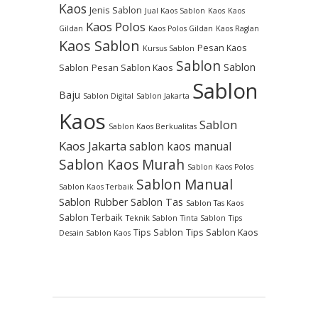
Kaos
Jenis Sablon
Jual Kaos Sablon
Kaos
Kaos
Kaos Polos
Gildan
Kaos Polos Gildan
Kaos Raglan
Kaos Sablon
Pesan Kaos
Kursus Sablon
Sablon
Sablon
Sablon
Pesan Sablon Kaos
Sablon
Baju
Sablon Digital
Sablon Jakarta
Kaos
Sablon
Sablon Kaos Berkualitas
Kaos Jakarta
sablon kaos manual
Sablon Kaos Murah
Sablon Kaos Polos
Sablon Manual
Sablon Kaos Terbaik
Sablon Rubber
Sablon Tas
Sablon Tas Kaos
Sablon Terbaik
Teknik Sablon
Tinta Sablon
Tips
Tips Sablon
Tips Sablon Kaos
Desain Sablon Kaos