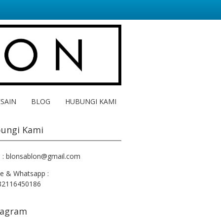
ESAIN
BLOG
HUBUNGI KAMI
ungi Kami
l : blonsablon@gmail.com
e & Whatsapp :
82116450186
tagram