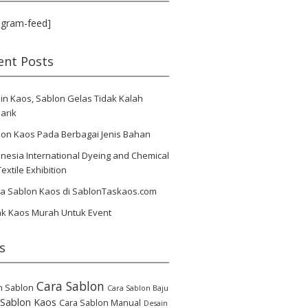
agram-feed]
ent Posts
in Kaos, Sablon Gelas Tidak Kalah
arik
lon Kaos Pada Berbagai Jenis Bahan
nesia International Dyeing and Chemical
Textile Exhibition
ya Sablon Kaos di SablonTaskaos.com
ak Kaos Murah Untuk Event
s
Cara Sablon
n Sablon
Cara Sablon Baju
 Sablon Kaos
Cara Sablon Manual
Desain