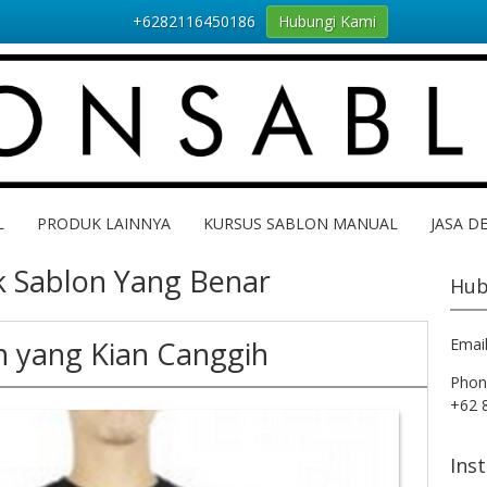
+6282116450186
Hubungi Kami
L
PRODUK LAINNYA
KURSUS SABLON MANUAL
JASA D
k Sablon Yang Benar
Hub
n yang Kian Canggih
Emai
Phon
+62 
Ins