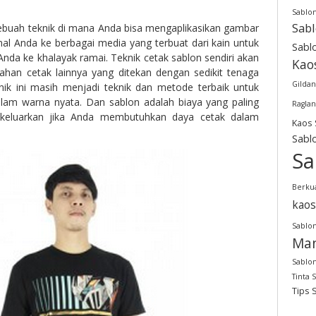
Sablo
Sab
ebuah teknik di mana Anda bisa mengaplikasikan gambar
inal Anda ke berbagai media yang terbuat dari kain untuk
Sabl
Anda ke khalayak ramai. Teknik cetak sablon sendiri akan
Kao
bahan cetak lainnya yang ditekan dengan sedikit tenaga
Gildan
ik ini masih menjadi teknik dan metode terbaik untuk
lam warna nyata. Dan sablon adalah biaya yang paling
Raglan
 keluarkan jika Anda membutuhkan daya cetak dalam
Kaos 
Sabl
Sa
Berkua
kaos
Sablon
Man
Sablon
Tinta 
Tips 