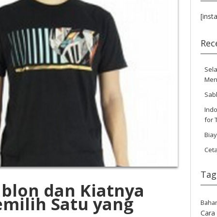
[inst
Rec
Sela
Men
Sab
Indo
for 
Bia
Cet
Tag
ablon dan Kiatnya
milih Satu yang
Baha
Cara