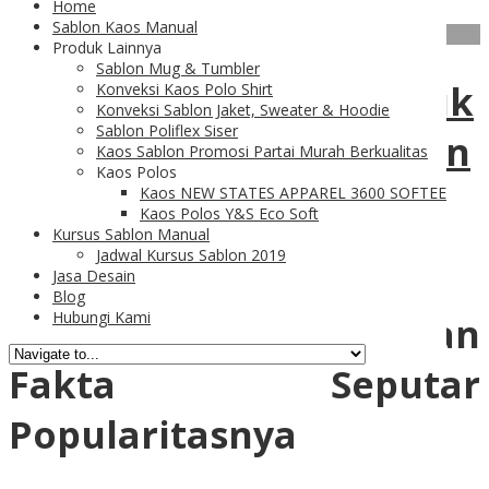
Home
Sablon Kaos Manual
01
Feb
Produk Lainnya
Sablon Mug & Tumbler
Kaos Polos Gildan Untuk
Konveksi Kaos Polo Shirt
Konveksi Sablon Jaket, Sweater & Hoodie
Sablon Poliflex Siser
Kebutuhan Printing Dan
Kaos Sablon Promosi Partai Murah Berkualitas
Kaos Polos
Pecinta Kaos Polos
Kaos NEW STATES APPAREL 3600 SOFTEE
Kaos Polos Y&S Eco Soft
Kursus Sablon Manual
Jadwal Kursus Sablon 2019
Jasa Desain
Blog
Hubungi Kami
Kaos Polos Gildan Dan
Fakta Seputar
Popularitasnya