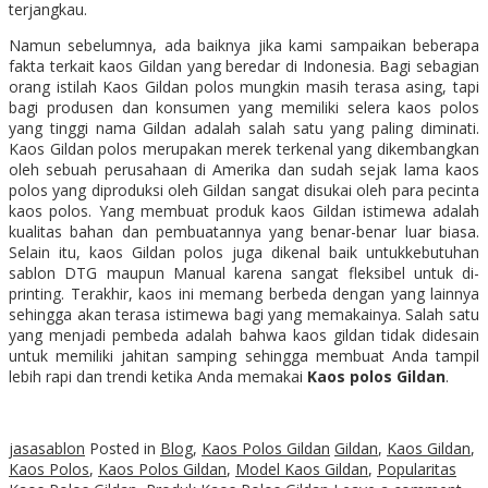
terjangkau.
Namun sebelumnya, ada baiknya jika kami sampaikan beberapa
fakta terkait kaos Gildan yang beredar di Indonesia. Bagi sebagian
orang istilah Kaos Gildan polos mungkin masih terasa asing, tapi
bagi produsen dan konsumen yang memiliki selera kaos polos
yang tinggi nama Gildan adalah salah satu yang paling diminati.
Kaos Gildan polos merupakan merek terkenal yang dikembangkan
oleh sebuah perusahaan di Amerika dan sudah sejak lama kaos
polos yang diproduksi oleh Gildan sangat disukai oleh para pecinta
kaos polos. Yang membuat produk kaos Gildan istimewa adalah
kualitas bahan dan pembuatannya yang benar-benar luar biasa.
Selain itu, kaos Gildan polos juga dikenal baik untukkebutuhan
sablon DTG maupun Manual karena sangat fleksibel untuk di-
printing. Terakhir, kaos ini memang berbeda dengan yang lainnya
sehingga akan terasa istimewa bagi yang memakainya. Salah satu
yang menjadi pembeda adalah bahwa kaos gildan tidak didesain
untuk memiliki jahitan samping sehingga membuat Anda tampil
lebih rapi dan trendi ketika Anda memakai
Kaos polos Gildan
.
jasasablon
Posted in
Blog
,
Kaos Polos Gildan
Gildan
,
Kaos Gildan
,
Kaos Polos
,
Kaos Polos Gildan
,
Model Kaos Gildan
,
Popularitas