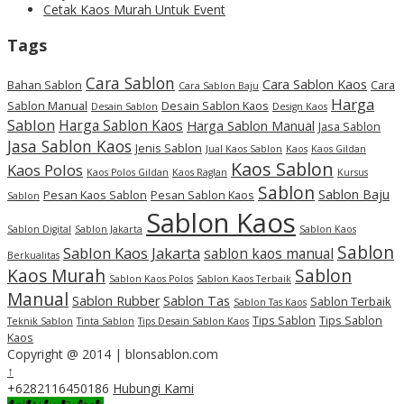
Cetak Kaos Murah Untuk Event
Tags
Cara Sablon
Cara Sablon Kaos
Bahan Sablon
Cara
Cara Sablon Baju
Harga
Sablon Manual
Desain Sablon Kaos
Desain Sablon
Design Kaos
Sablon
Harga Sablon Kaos
Harga Sablon Manual
Jasa Sablon
Jasa Sablon Kaos
Jenis Sablon
Jual Kaos Sablon
Kaos
Kaos Gildan
Kaos Sablon
Kaos Polos
Kaos Polos Gildan
Kaos Raglan
Kursus
Sablon
Sablon Baju
Pesan Kaos Sablon
Pesan Sablon Kaos
Sablon
Sablon Kaos
Sablon Digital
Sablon Jakarta
Sablon Kaos
Sablon
Sablon Kaos Jakarta
sablon kaos manual
Berkualitas
Kaos Murah
Sablon
Sablon Kaos Polos
Sablon Kaos Terbaik
Manual
Sablon Rubber
Sablon Tas
Sablon Terbaik
Sablon Tas Kaos
Tips Sablon
Tips Sablon
Teknik Sablon
Tinta Sablon
Tips Desain Sablon Kaos
Kaos
Copyright @ 2014 | blonsablon.com
↑
+6282116450186
Hubungi Kami