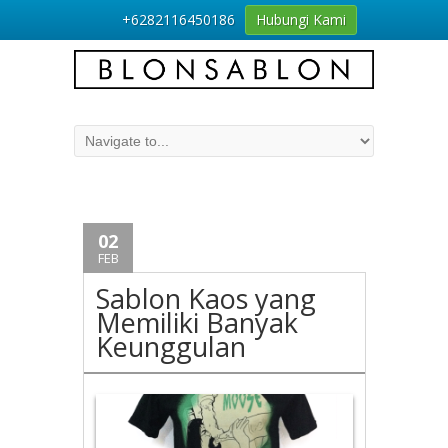
+6282116450186
Hubungi Kami
02
FEB
Sablon Kaos yang
Memiliki Banyak
Keunggulan