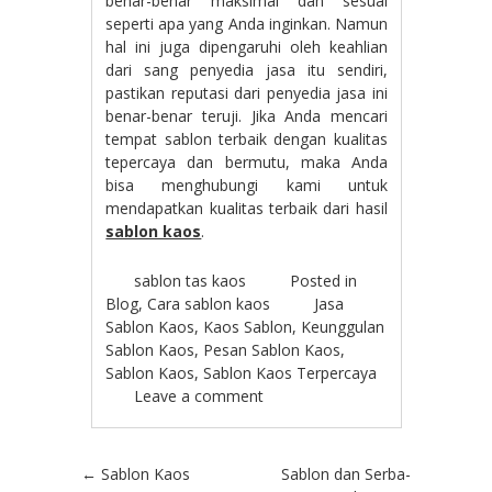
benar-benar maksimal dan sesuai
seperti apa yang Anda inginkan. Namun
hal ini juga dipengaruhi oleh keahlian
dari sang penyedia jasa itu sendiri,
pastikan reputasi dari penyedia jasa ini
benar-benar teruji. Jika Anda mencari
tempat sablon terbaik dengan kualitas
tepercaya dan bermutu, maka Anda
bisa menghubungi kami untuk
mendapatkan kualitas terbaik dari hasil
sablon kaos
.
sablon tas kaos
Posted in
Blog
,
Cara sablon kaos
Jasa
Sablon Kaos
,
Kaos Sablon
,
Keunggulan
Sablon Kaos
,
Pesan Sablon Kaos
,
Sablon Kaos
,
Sablon Kaos Terpercaya
Leave a comment
Post navigation
←
Sablon Kaos
Sablon dan Serba-