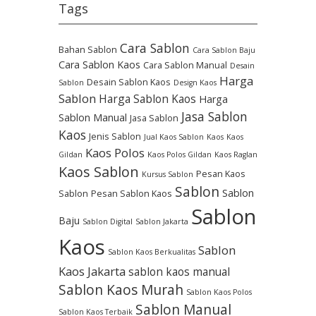
Tags
Cara Sablon
Bahan Sablon
Cara Sablon Baju
Cara Sablon Kaos
Cara Sablon Manual
Desain
Harga
Desain Sablon Kaos
Sablon
Design Kaos
Sablon
Harga Sablon Kaos
Harga
Jasa Sablon
Sablon Manual
Jasa Sablon
Kaos
Jenis Sablon
Jual Kaos Sablon
Kaos
Kaos
Kaos Polos
Gildan
Kaos Polos Gildan
Kaos Raglan
Kaos Sablon
Pesan Kaos
Kursus Sablon
Sablon
Sablon
Sablon
Pesan Sablon Kaos
Sablon
Baju
Sablon Digital
Sablon Jakarta
Kaos
Sablon
Sablon Kaos Berkualitas
Kaos Jakarta
sablon kaos manual
Sablon Kaos Murah
Sablon Kaos Polos
Sablon Manual
Sablon Kaos Terbaik