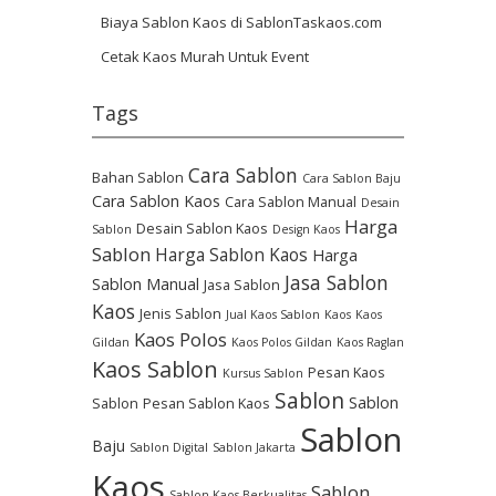
Biaya Sablon Kaos di SablonTaskaos.com
Cetak Kaos Murah Untuk Event
Tags
Cara Sablon
Bahan Sablon
Cara Sablon Baju
Cara Sablon Kaos
Cara Sablon Manual
Desain
Harga
Desain Sablon Kaos
Sablon
Design Kaos
Sablon
Harga Sablon Kaos
Harga
Jasa Sablon
Sablon Manual
Jasa Sablon
Kaos
Jenis Sablon
Jual Kaos Sablon
Kaos
Kaos
Kaos Polos
Gildan
Kaos Polos Gildan
Kaos Raglan
Kaos Sablon
Pesan Kaos
Kursus Sablon
Sablon
Sablon
Sablon
Pesan Sablon Kaos
Sablon
Baju
Sablon Digital
Sablon Jakarta
Kaos
Sablon
Sablon Kaos Berkualitas