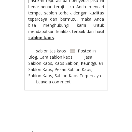
pastikan reputasi dari penyedia jasa ini
benar-benar teruji. Jika Anda mencari
tempat sablon terbaik dengan kualitas
tepercaya dan bermutu, maka Anda
bisa menghubungi kami untuk
mendapatkan kualitas terbaik dari hasil
sablon kaos
.
sablon tas kaos
Posted in
Blog
,
Cara sablon kaos
Jasa
Sablon Kaos
,
Kaos Sablon
,
Keunggulan
Sablon Kaos
,
Pesan Sablon Kaos
,
Sablon Kaos
,
Sablon Kaos Terpercaya
Leave a comment
Post navigation