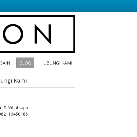
ESAIN
BLOG
HUBUNGI KAMI
ungi Kami
e & Whatsapp :
082116450186