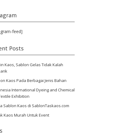
tagram
agram-feed]
ent Posts
in Kaos, Sablon Gelas Tidak Kalah
arik
lon Kaos Pada Berbagai Jenis Bahan
nesia International Dyeing and Chemical
Textile Exhibition
ya Sablon Kaos di SablonTaskaos.com
ak Kaos Murah Untuk Event
s