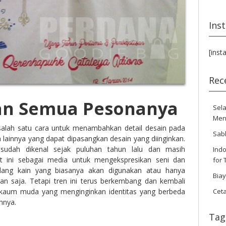
Ins
[inst
Rec
an Semua Pesonanya
Sela
Men
salah satu cara untuk menambahkan detail desain pada
Sab
 lainnya yang dapat dipasangkan desain yang diinginkan.
 sudah dikenal sejak puluhan tahun lalu dan masih
Indo
at ini sebagai media untuk mengekspresikan seni dan
for 
dang kain yang biasanya akan digunakan atau hanya
Bia
gan saja. Tetapi tren ini terus berkembang dan kembali
Cet
 kaum muda yang menginginkan identitas yang berbeda
nnya.
Tag