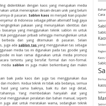
paling diidentikkan dengan kaos yang merupakan media
Baha
gunakan untuk menerapkan desain-desain unik yang belum
Cara
lumnya di pasaran.
Sablon kaos
ini menjadi kian populer
menjamur di Indonesia sebagai pilihan alternatif bagi gaya
Sablo
nginginkan pakaian yang menunjukkan identitas dan
Sab
 biasanya yang menggunakan teknik sablon ini untuk
Sabl
untuk penggunaan pribadi sehingga memungkinkan untuk
Kao
 berbeda dari yang ditemukan di pasaran. Selain
s, juga ada
sablon tas
yang menggunakan tas sebagai
Gildan
ggunaan media tas ini digunakan pada tas goodie yang
Raglan
odie ini kian ramai digunakan untuk media promosi
Kaos 
acara tertentu yang bersifat formal dan non-formal.
Sabl
i media
sablon
ini juga makin berkembang dan makin
Sa
ain baik pada kaos dan juga tas menggunakan dua
Berkua
l dan modern. Kedua teknik ini tidak ada bedanya, semua
kaos
 hasil yang sama baiknya, baik itu dari segi detail,
Sablon
tahannya. Yang membedakan hanyalah alat yang
Man
sional menggunakan peralatan dan bahan manual, seperti
n juga alat untuk meratakan warna, sedangkan teknik
Sablon