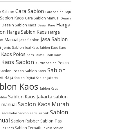
Cara Sablon
n Sablon
Cara Sablon Baju
 Sablon Kaos
Cara Sablon Manual
Desain
Harga
Desain Sablon Kaos
n
Design Kaos
lon
Harga Sablon Kaos
Harga
Jasa Sablon
on Manual
Jasa Sablon
s
Jenis Sablon
Jual Kaos Sablon
Kaos
Kaos
Kaos Polos
Kaos Polos Gildan
Kaos
Kaos Sablon
Pesan
Kursus Sablon
Sablon
Sablon
Pesan Sablon Kaos
on Baju
Sablon Digital
Sablon Jakarta
blon Kaos
Sablon Kaos
Sablon Kaos Jakarta
sablon
litas
Sablon Kaos Murah
 manual
Sablon
 Kaos Polos
Sablon Kaos Terbaik
ual
Sablon Rubber
Sablon Tas
Sablon Terbaik
 Tas Kaos
Teknik Sablon