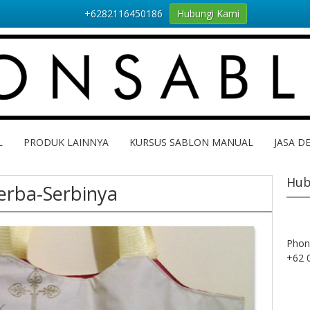
+6282116450186
Hubungi Kami
L
PRODUK LAINNYA
KURSUS SABLON MANUAL
JASA D
Hub
erba-Serbinya
Phon
+62 