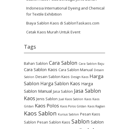
Indonesia International Dyeing and Chemical
for Textile Exhibition
Biaya Sablon Kaos di SablonTaskaos.com
Cetak Kaos Murah Untuk Event
Tags
Cara Sablon
Bahan Sablon
Cara Sablon Baju
Cara Sablon Kaos
Cara Sablon Manual
Desain
Harga
Desain Sablon Kaos
Sablon
Design Kaos
Sablon
Harga Sablon Kaos
Harga
Jasa Sablon
Sablon Manual
Jasa Sablon
Kaos
Jenis Sablon
Jual Kaos Sablon
Kaos
Kaos
Kaos Polos
Gildan
Kaos Polos Gildan
Kaos Raglan
Kaos Sablon
Pesan Kaos
Kursus Sablon
Sablon
Sablon
Sablon
Pesan Sablon Kaos