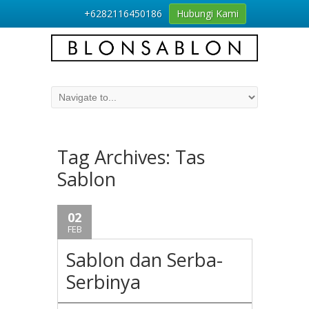
+6282116450186
Hubungi Kami
Tag Archives:
Tas
Sablon
02
FEB
Sablon dan Serba-
Serbinya