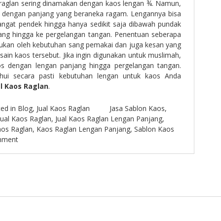
raglan sering dinamakan dengan kaos lengan ¾. Namun,
at dengan panjang yang beraneka ragam. Lengannya bisa
angat pendek hingga hanya sedikit saja dibawah pundak
ang hingga ke pergelangan tangan. Penentuan seberapa
tukan oleh kebutuhan sang pemakai dan juga kesan yang
sain kaos tersebut. Jika ingin digunakan untuk muslimah,
os dengan lengan panjang hingga pergelangan tangan.
hui secara pasti kebutuhan lengan untuk kaos Anda
al Kaos Raglan
.
ed in
Blog
,
Jual Kaos Raglan
Jasa Sablon Kaos
,
Jual Kaos Raglan
,
Jual Kaos Raglan Lengan Panjang
,
os Raglan
,
Kaos Raglan Lengan Panjang
,
Sablon Kaos
mment