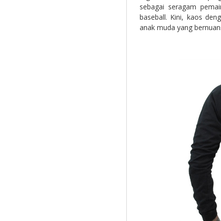
sebagai seragam pemain
baseball. Kini, kaos de
anak muda yang bernuans