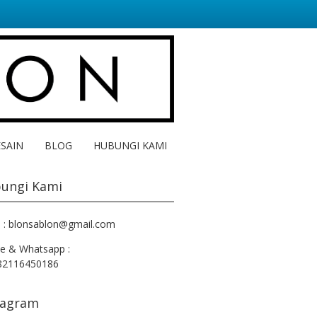
ESAIN
BLOG
HUBUNGI KAMI
ungi Kami
l : blonsablon@gmail.com
e & Whatsapp :
82116450186
tagram