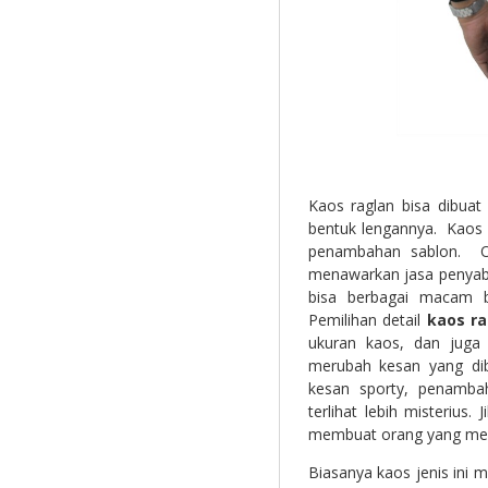
Kaos raglan bisa dibuat 
bentuk lengannya. Kaos i
penambahan sablon. Ol
menawarkan jasa penyab
bisa berbagai macam ba
Pemilihan detail
kaos ra
ukuran kaos, dan juga 
merubah kesan yang dib
kesan sporty, penamba
terlihat lebih misteriu
membuat orang yang meli
Biasanya kaos jenis ini 