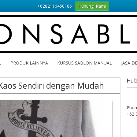
+6282116450186
Hubungi Kami
L
PRODUK LAINNYA
KURSUS SABLON MANUAL
JASA D
Hub
Kaos Sendiri dengan Mudah
Phon
+62 