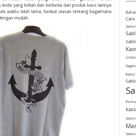
Anda yang brilian dan berbeda dari produk kaos lainnya
da waktu lebih lama, berikut ulasan tentang bagaimana
Baha
 dengan mudah.
Cara
Sablo
Sab
Sabl
Kao
Gildan
Raglan
Kaos 
Sabl
Sa
Berkua
kaos
Sablon
Man
Sablon