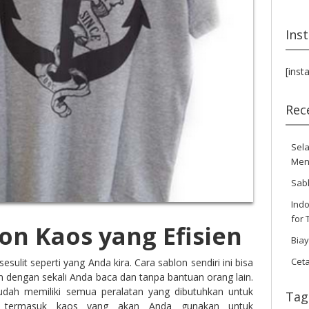
Ins
[inst
Rec
Sela
Men
Sab
Indo
for 
on Kaos yang Efisien
Bia
Cet
 sesulit seperti yang Anda kira. Cara sablon sendiri ini bisa
 dengan sekali Anda baca dan tanpa bantuan orang lain.
udah memiliki semua peralatan yang dibutuhkan untuk
Tag
i, termasuk kaos yang akan Anda gunakan untuk