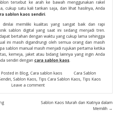
 sablon tersebut ke arah ke bawah menggunakan rakel
, cukup satu kali tarikan saja, dan lihat hasilnya, Anda
ra sablon kaos sendiri
.
 dinilai memiliki kualitas yang sangat baik dan rapi
nik sablon digital yang saat ini sedang menjadi tren.
i dapat bertahan dengan waktu yang cukup lama sehingga
al ini masih digandrungi oleh semua orang dan masih
apa sablon manual masih menjadi rujukan pertama ketika
tas, kemeja, jaket atau bidang lainnya yang ingin Anda
Anda sendiri dengan
cara sablon kaos
.
Posted in
Blog
,
Cara sablon kaos
Cara Sablon
endiri
,
Sablon Kaos
,
Tips Cara Sablon Kaos
,
Tips Kaos
Leave a comment
ng
Sablon Kaos Murah dan Kiatnya dalam
Memilih
→