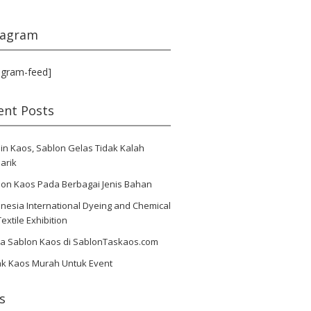
tagram
agram-feed]
ent Posts
in Kaos, Sablon Gelas Tidak Kalah
arik
lon Kaos Pada Berbagai Jenis Bahan
nesia International Dyeing and Chemical
Textile Exhibition
ya Sablon Kaos di SablonTaskaos.com
ak Kaos Murah Untuk Event
s