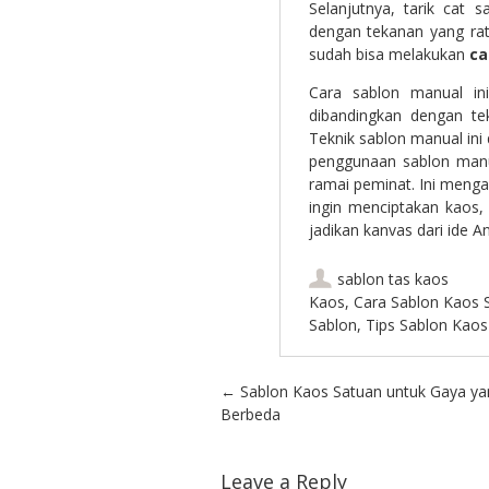
Selanjutnya, tarik cat
dengan tekanan yang rata
sudah bisa melakukan
ca
Cara sablon manual ini
dibandingkan dengan tek
Teknik sablon manual in
penggunaan sablon manu
ramai peminat. Ini meng
ingin menciptakan kaos, 
jadikan kanvas dari ide 
sablon tas kaos
Kaos
,
Cara Sablon Kaos S
Sablon
,
Tips Sablon Kaos
Post navigation
←
Sablon Kaos Satuan untuk Gaya ya
Berbeda
Leave a Reply