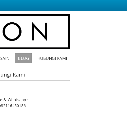
ESAIN
BLOG
HUBUNGI KAMI
ungi Kami
e & Whatsapp :
082116450186