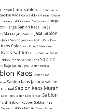
Cara Sablon
n Sablon
Cara Sablon Baju
 Sablon Kaos
Cara Sablon Manual
Desain
Harga
Desain Sablon Kaos
n
Design Kaos
lon
Harga Sablon Kaos
Harga
Jasa Sablon
on Manual
Jasa Sablon
s
Jenis Sablon
Jual Kaos Sablon
Kaos
Kaos
Kaos Polos
Kaos Polos Gildan
Kaos
Kaos Sablon
Pesan
Kursus Sablon
Sablon
Sablon
Pesan Sablon Kaos
on Baju
Sablon Digital
Sablon Jakarta
blon Kaos
Sablon Kaos
Sablon Kaos Jakarta
sablon
litas
Sablon Kaos Murah
 manual
Sablon
 Kaos Polos
Sablon Kaos Terbaik
ual
Sablon Rubber
Sablon Tas
Sablon Terbaik
 Tas Kaos
Teknik Sablon