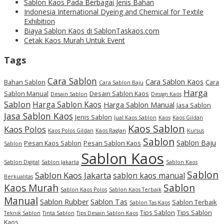
Sablon Kaos Pada Berbagai Jenis Bahan
Indonesia International Dyeing and Chemical for Textile
Exhibition
Biaya Sablon Kaos di SablonTaskaos.com
Cetak Kaos Murah Untuk Event
Tags
Cara Sablon
Cara Sablon Kaos
Bahan Sablon
Cara
Cara Sablon Baju
Harga
Sablon Manual
Desain Sablon Kaos
Desain Sablon
Design Kaos
Sablon
Harga Sablon Kaos
Harga Sablon Manual
Jasa Sablon
Jasa Sablon Kaos
Jenis Sablon
Jual Kaos Sablon
Kaos
Kaos Gildan
Kaos Sablon
Kaos Polos
Kaos Polos Gildan
Kaos Raglan
Kursus
Sablon
Sablon Baju
Pesan Kaos Sablon
Pesan Sablon Kaos
Sablon
Sablon Kaos
Sablon Digital
Sablon Jakarta
Sablon Kaos
Sablon
Sablon Kaos Jakarta
sablon kaos manual
Berkualitas
Kaos Murah
Sablon
Sablon Kaos Polos
Sablon Kaos Terbaik
Manual
Sablon Rubber
Sablon Tas
Sablon Terbaik
Sablon Tas Kaos
Tips Sablon
Tips Sablon
Teknik Sablon
Tinta Sablon
Tips Desain Sablon Kaos
Kaos