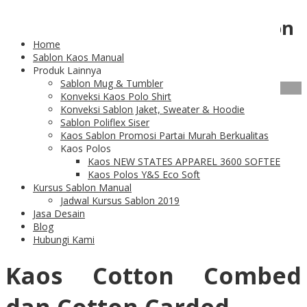
Category Archives:
Kaos Cotton
Home
Combed
Sablon Kaos Manual
Produk Lainnya
Sablon Mug & Tumbler
01
Feb
Konveksi Kaos Polo Shirt
Konveksi Sablon Jaket, Sweater & Hoodie
Kaos Cotton Combed
Sablon Poliflex Siser
Kaos Sablon Promosi Partai Murah Berkualitas
Kaos Polos
dan Perbedaannya
Kaos NEW STATES APPAREL 3600 SOFTEE
Kaos Polos Y&S Eco Soft
dengan Cotton Carded
Kursus Sablon Manual
Jadwal Kursus Sablon 2019
Jasa Desain
Blog
Hubungi Kami
Kaos Cotton Combed