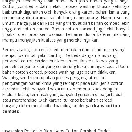
harganya cenderung lebih mahal dari jenis bahan yang lainnya.
Cotton combed sudah melalui proses washing khusus sehingga
baik untuk digunakan oleh banyak orang karena bahan kimia yang
terkandung didalamnya sudah banyak berkurang. Namun secara
umum, harga jual dari kaos yang trerbuat dari bahan combed lebih
tinggi dari cotton carded. Bahan cotton combed juga lebih banyak
dipakai oleh produsen pakaian ternama dunia karena memang
mampu menyajikan kualitas yang mereka inginkan.
Sementara itu, cotton carded merupakan nama dari mesin yang
menjadi pemintal, yakni carding. Berbeda dengan jenis yang
pertama, cotton carded ini dikenal memiliki serat kapas yang
pendek dengan teksur yang cenderung kaku dan agak kasar. Pada
bahan cotton carded, proses washing juga belum dilakukan.
Washing sendiri merupakan proses pengangkatan dan
pengurangan bahan kimia yang terdapat pada kain. Jenis cotton
carded ini lebih banyak dipakai untuk membuat kaos dengan
kualitas biasa, termasuk yang banyak digunakan sebagai hadiah
atau merchandise. Oleh karena itu, kaos berbahan carded
harganya lebih murah bila dibandingkan dengan
kaos cotton
combed.
jasasablon
Posted in
Blog
,
Kaos Cotton Combed
Carded
,