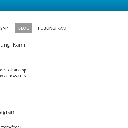
ESAIN
BLOG
HUBUNGI KAMI
ungi Kami
e & Whatsapp :
082116450186
tagram
agram-feed]