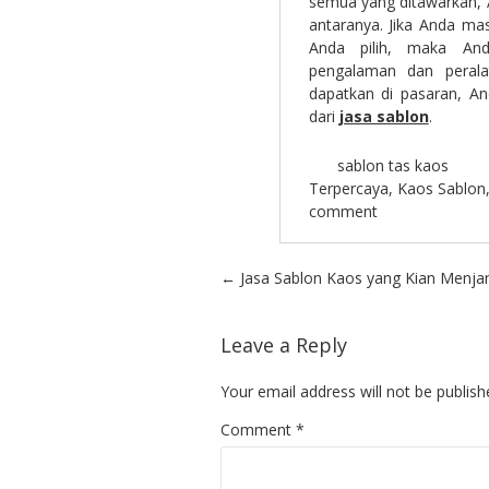
semua yang ditawarkan, A
antaranya. Jika Anda m
Anda pilih, maka An
pengalaman dan perala
dapatkan di pasaran, A
dari
jasa sablon
.
sablon tas kaos
Terpercaya
,
Kaos Sablon
comment
Post navigation
←
Jasa Sablon Kaos yang Kian Menj
Leave a Reply
Your email address will not be publish
Comment
*