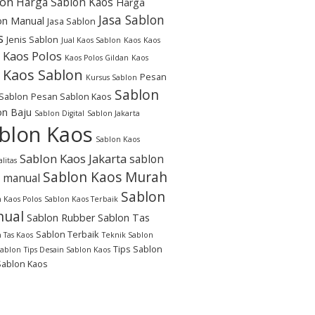
lon
Harga Sablon Kaos
Harga
Jasa Sablon
on Manual
Jasa Sablon
s
Jenis Sablon
Jual Kaos Sablon
Kaos
Kaos
Kaos Polos
Kaos Polos Gildan
Kaos
Kaos Sablon
Pesan
Kursus Sablon
Sablon
Sablon
Pesan Sablon Kaos
on Baju
Sablon Digital
Sablon Jakarta
blon Kaos
Sablon Kaos
Sablon Kaos Jakarta
sablon
litas
Sablon Kaos Murah
 manual
Sablon
 Kaos Polos
Sablon Kaos Terbaik
ual
Sablon Rubber
Sablon Tas
Sablon Terbaik
 Tas Kaos
Teknik Sablon
Tips Sablon
Sablon
Tips Desain Sablon Kaos
Sablon Kaos