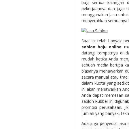
bagi semua kalangan 
pekerjaannya dan juga t
menggunakan jasa untuk 
menyerahkan semuanya k
Saat ini telah banyak pe
sablon baju online
m
datangi tempatnya di 
mudah ketika Anda mengi
sebuah media berupa kao
biasanya menawarkan dua
secara manual atau tradi
dalam kuota yang sediki
ini akan menawarkan Anda
Anda dapat memesan salo
sablon Rubber ini digun
promosi perusahaan. Ji
jumlah yang banyak, tekni
Ada juga penyedia jasa