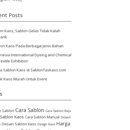
ent Posts
in Kaos, Sablon Gelas Tidak Kalah
arik
lon Kaos Pada Berbagai Jenis Bahan
nesia International Dyeing and Chemical
Textile Exhibition
ya Sablon Kaos di SablonTaskaos.com
ak Kaos Murah Untuk Event
s
Cara Sablon
n Sablon
Cara Sablon Baju
 Sablon Kaos
Cara Sablon Manual
Desain
Harga
Desain Sablon Kaos
n
Design Kaos