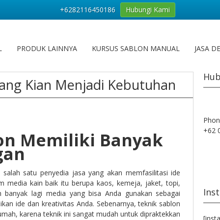
+6282116450186
Hubungi Kami
L
PRODUK LAINNYA
KURSUS SABLON MANUAL
JASA D
Hub
yang Kian Menjadi Kebutuhan
Phon
+62 
lon Memiliki Banyak
gan
salah satu penyedia jasa yang akan memfasilitasi ide
 media kain baik itu berupa kaos, kemeja, jaket, topi,
Ins
h banyak lagi media yang bisa Anda gunakan sebagai
kan ide dan kreativitas Anda. Sebenarnya, teknik sablon
 rumah, karena teknik ini sangat mudah untuk dipraktekkan
[inst