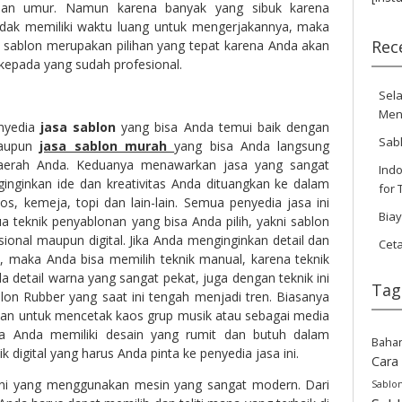
dan umur. Namun karena banyak yang sibuk karena
idak memiliki waktu luang untuk mengerjakannya, maka
Rec
sablon merupakan pilihan yang tepat karena Anda akan
epada yang sudah profesional.
Sela
Men
nyedia
jasa sablon
yang bisa Anda temui baik dengan
Sab
aupun
jasa sablon murah
yang bisa Anda langsung
daerah Anda. Keduanya menawarkan jasa yang sangat
Indo
nginkan ide dan kreativitas Anda dituangkan ke dalam
for 
s, kemeja, topi dan lain-lain. Semua penyedia jasa ini
Bia
 teknik penyablonan yang bisa Anda pilih, yakni sablon
sional maupun digital. Jika Anda menginginkan detail dan
Cet
t, maka Anda bisa memilih teknik manual, karena teknik
 detail warna yang sangat pekat, juga dengan teknik ini
Tag
n Rubber yang saat ini tengah menjadi tren. Biasanya
akan untuk mencetak kaos grup musik atau sebagai media
ka Anda memiliki desain yang rumit dan butuh dalam
Baha
k digital yang harus Anda pinta ke penyedia jasa ini.
Cara
 ini yang menggunakan mesin yang sangat modern. Dari
Sablo