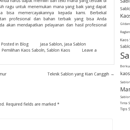
Sab
nda harus dapat memilih dan teliti mana yang terbaik di
asih ragu untuk menemukan mana yang baik yang dapat
Sabl
da bisa memercayakannya kepada kami. Berbekal
Kao
tan profesional dan bahan terbaik yang bisa Anda
Gildan
nda akan mendapatkan pelayanan dan hasil profesional
Raglan
Kaos 
Posted in
Blog
Jasa Sablon
,
Jasa Sablon
Sabl
,
Pemilihan Kaos Saboln
,
Sablon Kaos
Leave a
Sa
Berkua
kaos
amur
Teknik Sablon yang Kian Canggih
→
Sablon
Man
Sablon
Tinta 
ed.
Required fields are marked
*
Tips 