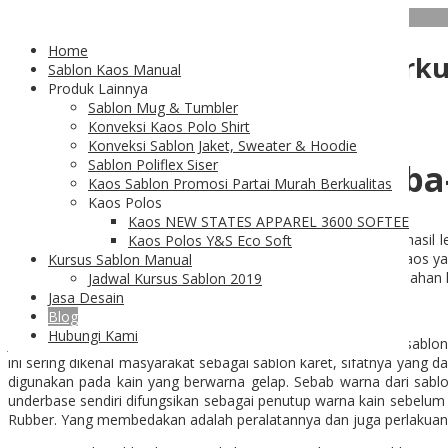
06
Feb
Home
Sablon Rubber untuk Kaos Berku
Sablon Kaos Manual
Produk Lainnya
Sablon Mug & Tumbler
Konveksi Kaos Polo Shirt
Konveksi Sablon Jaket, Sweater & Hoodie
Sablon Poliflex Siser
Sablon Rubber dan Serba
Kaos Sablon Promosi Partai Murah Berkualitas
Kaos Polos
Kaos NEW STATES APPAREL 3600 SOFTEE
Sablon Rubber
adalah salah satu tipe sablon yang memiliki hasi
Kaos Polos Y&S Eco Soft
perawatan yang berbeda dari kaos biasanya. Biasanya jenis kaos y
Kursus Sablon Manual
Rubber ini akan melar dengan sendirinya ketika kaos dengan bahan k
Jadwal Kursus Sablon 2019
Jasa Desain
Blog
Hubungi Kami
Jika menggunakan jenis sablon biasa pada kain melar, maka sablo
ini sering dikenal masyarakat sebagai sablon karet, sifatnya yang 
digunakan pada kain yang berwarna gelap. Sebab warna dari sablo
underbase sendiri difungsikan sebagai penutup warna kain sebelu
Rubber. Yang membedakan adalah peralatannya dan juga perlakuann