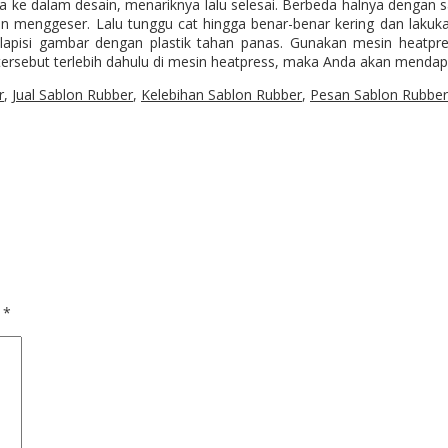
a ke dalam desain, menariknya lalu selesai. Berbeda halnya dengan 
gan menggeser. Lalu tunggu cat hingga benar-benar kering dan laku
pisi gambar dengan plastik tahan panas. Gunakan mesin heatpres
 tersebut terlebih dahulu di mesin heatpress, maka Anda akan menda
r
,
Jual Sablon Rubber
,
Kelebihan Sablon Rubber
,
Pesan Sablon Rubber
d
*