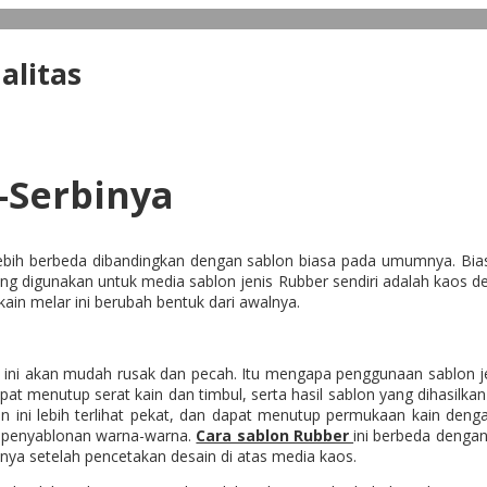
alitas
-Serbinya
l lebih berbeda dibandingkan dengan sablon biasa pada umumnya. Bi
ang digunakan untuk media sablon jenis Rubber sendiri adalah kaos d
ain melar ini berubah bentuk dari awalnya.
n ini akan mudah rusak dan pecah. Itu mengapa penggunaan sablon je
dapat menutup serat kain dan timbul, serta hasil sablon yang dihasilk
n ini lebih terlihat pekat, dan dapat menutup permukaan kain den
m penyablonan warna-warna.
Cara sablon Rubber
ini berbeda denga
ya setelah pencetakan desain di atas media kaos.