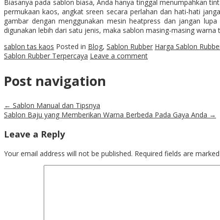
Biasanya pada sablon biasa, Anda hanya tinggal menumpahkan tint
permukaan kaos, angkat sreen secara perlahan dan hati-hati jan
gambar dengan menggunakan mesin heatpress dan jangan lupa la
digunakan lebih dari satu jenis, maka sablon masing-masing warna
sablon tas kaos
Posted in
Blog
,
Sablon Rubber
Harga Sablon Rubbe
Sablon Rubber Terpercaya
Leave a comment
Post navigation
←
Sablon Manual dan Tipsnya
Sablon Baju yang Memberikan Warna Berbeda Pada Gaya Anda
→
Leave a Reply
Your email address will not be published.
Required fields are marke