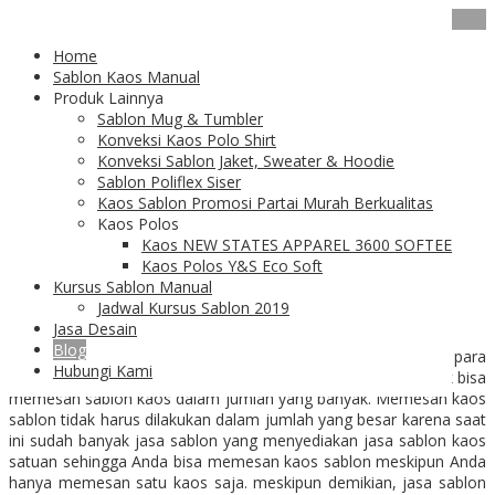
20
Feb
Home
Sablon Satuan Sebagai Solusi
Sablon Kaos Manual
Produk Lainnya
Bagi Pengusaha Pemula
Sablon Mug & Tumbler
Konveksi Kaos Polo Shirt
Konveksi Sablon Jaket, Sweater & Hoodie
Sablon Poliflex Siser
Kaos Sablon Promosi Partai Murah Berkualitas
Kaos Polos
Sablon Satuan dengan
Kaos NEW STATES APPAREL 3600 SOFTEE
Kaos Polos Y&S Eco Soft
Variasi Harga
Kursus Sablon Manual
Jadwal Kursus Sablon 2019
Jasa Desain
Blog
Sablon satuan
sekarang ini banyak diminati khususnya bagi para
Hubungi Kami
pengusaha pemuka yang modalnya masih kecil sehingga tidak bisa
memesan sablon kaos dalam jumlah yang banyak. Memesan kaos
sablon tidak harus dilakukan dalam jumlah yang besar karena saat
ini sudah banyak jasa sablon yang menyediakan jasa sablon kaos
satuan sehingga Anda bisa memesan kaos sablon meskipun Anda
hanya memesan satu kaos saja. meskipun demikian, jasa sablon