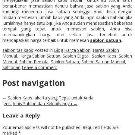
menyediakan jasa sablon kaos satuan. Untuk itu Anda harus
benar-benar memastikan dahulu bahwa jasa sablon yang Anda
kunjungi menerima jasa satuan sehingga Anda bisa dengan
mudah memesan jumlah kaos yang Anda ingin sablon bahkan jika
jumlahnya hanya satu biji. Jika Anda sudah mendapatkan beberapa
tempat yang tepat untuk memesan sablon, Anda bisa
membandingkan harga dari setiap jasa tersebut untuk
mendapatkan harga terbaik untuk memesan
sablon satuan
.
sablon tas kaos
Posted in
Blog
Harga Sablon
,
Harga Sablon
Manual
,
Harga Sablon Satuan
,
Sablon Digital
,
Sablon Kaos
,
Sablon
Manual
,
Sablon Pemula
,
Sablon Satuan
,
Sablon Satuan Manual
,
Sablonan
Leave a comment
Post navigation
←
Sablon Kaos Jakarta yang Tepat untuk Anda
Jenis-Jenis Sablon dan Kelebihannya
→
Leave a Reply
Your email address will not be published.
Required fields are
marked
*