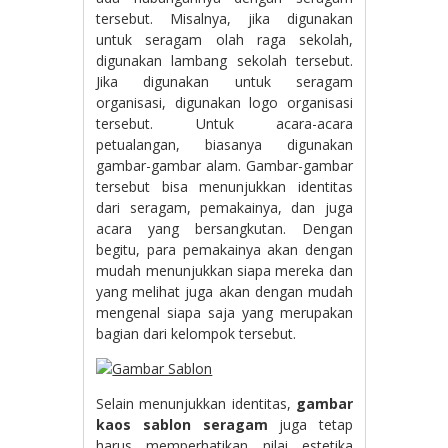
tersebut. Misalnya, jika digunakan
untuk seragam olah raga sekolah,
digunakan lambang sekolah tersebut.
Jika digunakan untuk seragam
organisasi, digunakan logo organisasi
tersebut. Untuk acara-acara
petualangan, biasanya digunakan
gambar-gambar alam. Gambar-gambar
tersebut bisa menunjukkan identitas
dari seragam, pemakainya, dan juga
acara yang bersangkutan. Dengan
begitu, para pemakainya akan dengan
mudah menunjukkan siapa mereka dan
yang melihat juga akan dengan mudah
mengenal siapa saja yang merupakan
bagian dari kelompok tersebut.
Selain menunjukkan identitas,
gambar
kaos sablon seragam
juga tetap
harus memperhatikan nilai estetika