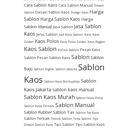
Cara Sablon Kaos
Cara Sablon Manual
Desain
Harga
Desain Sablon Kaos
Sablon
Design Kaos
Sablon
Harga Sablon Kaos
Harga
Jasa Sablon
Sablon Manual
Jasa Sablon
Kaos
Jenis Sablon
Jual Kaos Sablon
Kaos
Kaos
Kaos Polos
Gildan
Kaos Polos Gildan
Kaos Raglan
Kaos Sablon
Pesan Kaos
Kursus Sablon
Sablon
Sablon
Sablon
Pesan Sablon Kaos
Sablon
Baju
Sablon Digital
Sablon Jakarta
Kaos
Sablon
Sablon Kaos Berkualitas
Kaos Jakarta
sablon kaos manual
Sablon Kaos Murah
Sablon Kaos Polos
Sablon Manual
Sablon Kaos Terbaik
Sablon Rubber
Sablon Tas
Sablon Tas Kaos
Sablon Terbaik
Teknik Sablon
Tinta Sablon
Tips
Tips Sablon
Tips Sablon Kaos
Desain Sablon Kaos