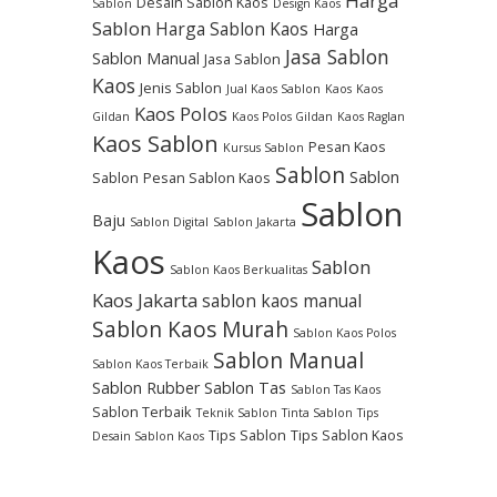
Harga
Desain Sablon Kaos
Sablon
Design Kaos
Sablon
Harga Sablon Kaos
Harga
Jasa Sablon
Sablon Manual
Jasa Sablon
Kaos
Jenis Sablon
Jual Kaos Sablon
Kaos
Kaos
Kaos Polos
Gildan
Kaos Polos Gildan
Kaos Raglan
Kaos Sablon
Pesan Kaos
Kursus Sablon
Sablon
Sablon
Sablon
Pesan Sablon Kaos
Sablon
Baju
Sablon Digital
Sablon Jakarta
Kaos
Sablon
Sablon Kaos Berkualitas
Kaos Jakarta
sablon kaos manual
Sablon Kaos Murah
Sablon Kaos Polos
Sablon Manual
Sablon Kaos Terbaik
Sablon Rubber
Sablon Tas
Sablon Tas Kaos
Sablon Terbaik
Teknik Sablon
Tinta Sablon
Tips
Tips Sablon
Tips Sablon Kaos
Desain Sablon Kaos