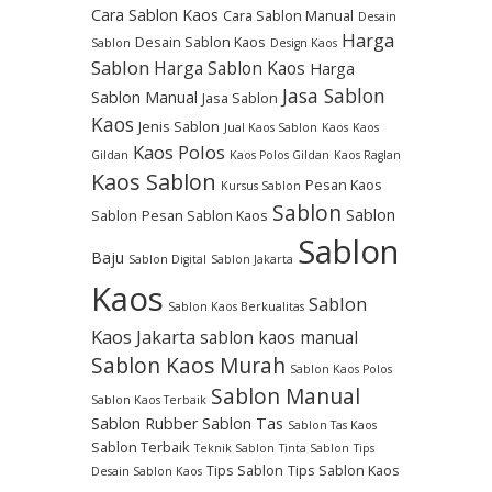
Cara Sablon Kaos
Cara Sablon Manual
Desain
Harga
Desain Sablon Kaos
Sablon
Design Kaos
Sablon
Harga Sablon Kaos
Harga
Jasa Sablon
Sablon Manual
Jasa Sablon
Kaos
Jenis Sablon
Jual Kaos Sablon
Kaos
Kaos
Kaos Polos
Gildan
Kaos Polos Gildan
Kaos Raglan
Kaos Sablon
Pesan Kaos
Kursus Sablon
Sablon
Sablon
Sablon
Pesan Sablon Kaos
Sablon
Baju
Sablon Digital
Sablon Jakarta
Kaos
Sablon
Sablon Kaos Berkualitas
Kaos Jakarta
sablon kaos manual
Sablon Kaos Murah
Sablon Kaos Polos
Sablon Manual
Sablon Kaos Terbaik
Sablon Rubber
Sablon Tas
Sablon Tas Kaos
Sablon Terbaik
Teknik Sablon
Tinta Sablon
Tips
Tips Sablon
Tips Sablon Kaos
Desain Sablon Kaos