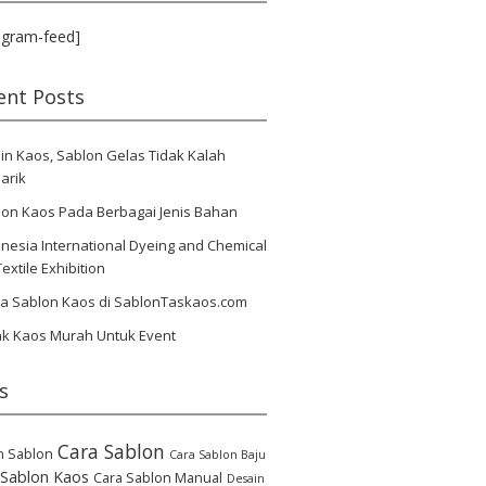
agram-feed]
ent Posts
in Kaos, Sablon Gelas Tidak Kalah
arik
lon Kaos Pada Berbagai Jenis Bahan
nesia International Dyeing and Chemical
Textile Exhibition
ya Sablon Kaos di SablonTaskaos.com
ak Kaos Murah Untuk Event
s
Cara Sablon
n Sablon
Cara Sablon Baju
 Sablon Kaos
Cara Sablon Manual
Desain