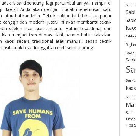
 tidak bisa dibendung lagi pertumbuhannya. Hampir di
Sablo
tiap daerah Anda akan dengan mudah menemukan satu
Sab
ni atau bahkan lebih. Teknik sablon ini tidak akan pudar
Sabl
a canggih dan modern, justru ini akan membantu teknik
Kao
 sablon akan kian terbantu. Hal ini bisa dilihat dari
g kian menjadi tren di masa kini, namun hal ini tak akan
Gildan
n kaos secara tradisional atau manual, sebab teknik
Raglan
masih tidak bisa ditinggalkan oleh semua orang.
Kaos 
Sabl
Sa
Berkua
kaos
Sablon
Man
Sablon
Tinta 
Tips 