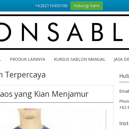
+6282116450186
Hubungi Kami
L
PRODUK LAINNYA
KURSUS SABLON MANUAL
JASA D
n Terpercaya
Hub
Kaos yang Kian Menjamur
Emai
Phon
+62 
Ins