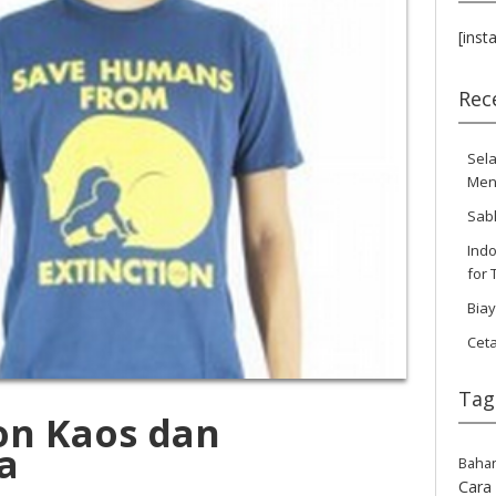
[inst
Rec
Sela
Men
Sab
Indo
for 
Bia
Cet
Tag
on Kaos dan
a
Baha
Cara