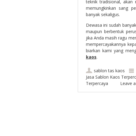
teknik tradisional, aka
memungkinkan sang pe
banyak sekaligus.
Dewasa ini sudah banyak 
maupun berbentuk perus
jika Anda masih ragu me
mempercayakannya kepad
biarkan kami yang meng
kaos
.
sablon tas kaos
Jasa Sablon Kaos Terper
Terpercaya
Leave 
Post navigation
Copyright @ 2014 | blonsablon.com