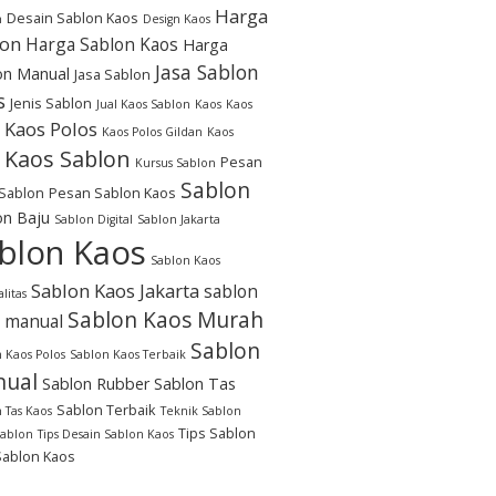
Harga
Desain Sablon Kaos
n
Design Kaos
lon
Harga Sablon Kaos
Harga
Jasa Sablon
on Manual
Jasa Sablon
s
Jenis Sablon
Jual Kaos Sablon
Kaos
Kaos
Kaos Polos
Kaos Polos Gildan
Kaos
Kaos Sablon
Pesan
Kursus Sablon
Sablon
Sablon
Pesan Sablon Kaos
on Baju
Sablon Digital
Sablon Jakarta
blon Kaos
Sablon Kaos
Sablon Kaos Jakarta
sablon
litas
Sablon Kaos Murah
 manual
Sablon
 Kaos Polos
Sablon Kaos Terbaik
ual
Sablon Rubber
Sablon Tas
Sablon Terbaik
 Tas Kaos
Teknik Sablon
Tips Sablon
Sablon
Tips Desain Sablon Kaos
Sablon Kaos