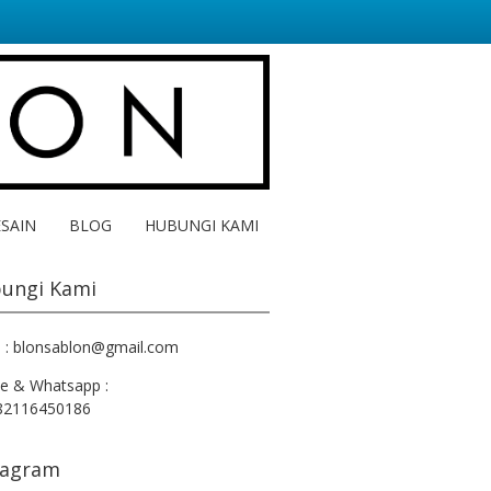
ESAIN
BLOG
HUBUNGI KAMI
ungi Kami
l : blonsablon@gmail.com
e & Whatsapp :
82116450186
tagram