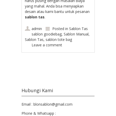
harus pusing dengan masalah biaya
yang mahal. Anda bisa menyiapkan
desain atau kami bantu untuk pesanan
sablon tas
.
admin
Posted in
Sablon Tas
sablon goodiebag
,
Sablon Manual
,
Sablon Tas
,
sablon tote bag
Leave a comment
Post navigation
Hubungi Kami
Email : blonsablon@gmail.com
Phone & Whatsapp :