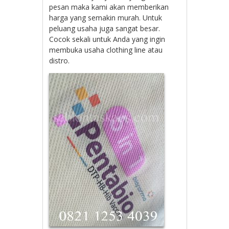
pesan maka kami akan memberikan
harga yang semakin murah. Untuk
peluang usaha juga sangat besar.
Cocok sekali untuk Anda yang ingin
membuka usaha clothing line atau
distro.