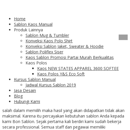
Tag Archives:
tempat sablon
Home
kaos
Sablon Kaos Manual
Produk Lainnya
Sablon Mug & Tumbler
09
Feb
Konveksi Kaos Polo Shirt
Konveksi Sablon Jaket, Sweater & Hoodie
Tempat Sablon Kaos
Sablon Poliflex Siser
Kaos Sablon Promosi Partai Murah Berkualitas
Kaos Polos
Recommended
Kaos NEW STATES APPAREL 3600 SOFTEE
Kaos Polos Y&S Eco Soft
Kursus Sablon Manual
Jadwal Kursus Sablon 2019
Jasa Desain
Blog
Hubungi Kami
Tempat sablon kaos
tidak semuanya berkualitas. Jika Anda
salah dalam memilih maka hasil yang akan didapatkan tidak akan
maksimal. Karena itu percayakan kebutuhan sablon Anda kepada
kami Bon Sablon. Sejak pertama kali berdiri kami sudah bekerja
secara professional. Semua staff dan pegawai memiliki