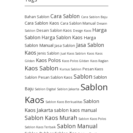
Cara Sablon
Bahan Sablon
Cara Sablon Baju
Cara Sablon Kaos
Cara Sablon Manual
Desain
Harga
Desain Sablon Kaos
Sablon
Design Kaos
Sablon
Harga Sablon Kaos
Harga
Jasa Sablon
Sablon Manual
Jasa Sablon
Kaos
Jenis Sablon
Jual Kaos Sablon
Kaos
Kaos
Kaos Polos
Gildan
Kaos Polos Gildan
Kaos Raglan
Kaos Sablon
Pesan Kaos
Kursus Sablon
Sablon
Sablon
Sablon
Pesan Sablon Kaos
Sablon
Baju
Sablon Digital
Sablon Jakarta
Kaos
Sablon
Sablon Kaos Berkualitas
Kaos Jakarta
sablon kaos manual
Sablon Kaos Murah
Sablon Kaos Polos
Sablon Manual
Sablon Kaos Terbaik