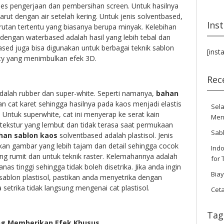
 pengerjaan dan pembersihan screen. Untuk hasilnya
n larut dengan air setelah kering. Untuk jenis solventbased,
Ins
rutan tertentu yang biasanya berupa minyak. Kelebihan
n dengan waterbased adalah hasil yang lebih tebal dan
ased juga bisa digunakan untuk berbagai teknik sablon
[inst
ity yang menimbulkan efek 3D.
Rec
dalah rubber dan super-white. Seperti namanya,
bahan
 cat karet sehingga hasilnya pada kaos menjadi elastis
Sela
 Untuk superwhite, cat ini menyerap ke serat kain
Men
 tekstur yang lembut dan tidak terasa saat permukaan
Sab
han sablon kaos
solventbased adalah plastisol. Jenis
an gambar yang lebih tajam dan detail sehingga cocok
Indo
g rumit dan untuk teknik raster. Kelemahannya adalah
for 
as tinggi sehingga tidak boleh disetrika. Jika anda ingin
Bia
ablon plastisol, pastikan anda menyetrika dengan
 setrika tidak langsung mengenai cat plastisol.
Cet
Tag
g Memberikan Efek Khusus