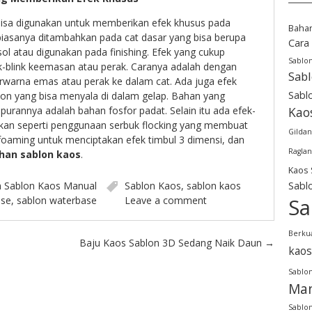
isa digunakan untuk memberikan efek khusus pada
Baha
biasanya ditambahkan pada cat dasar yang bisa berupa
Cara
ol atau digunakan pada finishing. Efek yang cukup
Sablo
nk-blink keemasan atau perak. Caranya adalah dengan
Sab
arna emas atau perak ke dalam cat. Ada juga efek
Sabl
lon yang bisa menyala di dalam gelap. Bahan yang
rannya adalah bahan fosfor padat. Selain itu ada efek-
Kao
silkan seperti penggunaan serbuk flocking yang membuat
Gildan
, foaming untuk menciptakan efek timbul 3 dimensi, dan
Raglan
han sablon kaos
.
Kaos 
n
Sablon Kaos Manual
Sablon Kaos
,
sablon kaos
Sabl
ase
,
sablon waterbase
Leave a comment
Sa
Berkua
a
Baju Kaos Sablon 3D Sedang Naik Daun
→
kaos
Sablon
Man
Sablon