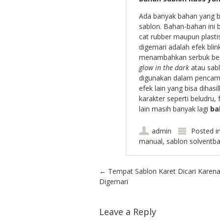
Ada banyak bahan yang b
sablon. Bahan-bahan ini 
cat rubber maupun plastis
digemari adalah efek bli
menambahkan serbuk berw
glow in the dark
atau sab
digunakan dalam pencampu
efek lain yang bisa diha
karakter seperti beludru
lain masih banyak lagi
ba
admin
Posted i
manual
,
sablon solventb
Post navigation
←
Tempat Sablon Karet Dicari Karen
Digemari
Leave a Reply