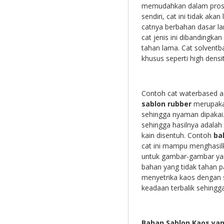
memudahkan dalam proses
sendiri, cat ini tidak aka
catnya berbahan dasar la
cat jenis ini dibandingka
tahan lama. Cat solventb
khusus seperti high dens
Contoh cat waterbased a
sablon rubber
merupakan
sehingga nyaman dipakai.
sehingga hasilnya adalah
kain disentuh. Contoh
ba
cat ini mampu menghasilk
untuk gambar-gambar yan
bahan yang tidak tahan pan
menyetrika kaos dengan s
keadaan terbalik sehingga
Bahan Sablon Kaos
yan