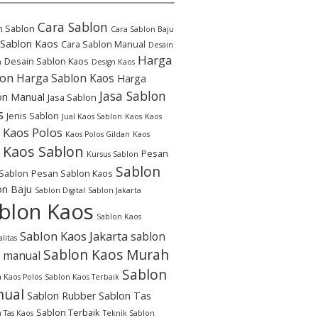
Cara Sablon
n Sablon
Cara Sablon Baju
 Sablon Kaos
Cara Sablon Manual
Desain
Harga
Desain Sablon Kaos
n
Design Kaos
lon
Harga Sablon Kaos
Harga
Jasa Sablon
on Manual
Jasa Sablon
s
Jenis Sablon
Jual Kaos Sablon
Kaos
Kaos
Kaos Polos
Kaos Polos Gildan
Kaos
Kaos Sablon
Pesan
Kursus Sablon
Sablon
Sablon
Pesan Sablon Kaos
on Baju
Sablon Digital
Sablon Jakarta
blon Kaos
Sablon Kaos
Sablon Kaos Jakarta
sablon
litas
Sablon Kaos Murah
 manual
Sablon
 Kaos Polos
Sablon Kaos Terbaik
ual
Sablon Rubber
Sablon Tas
Sablon Terbaik
 Tas Kaos
Teknik Sablon