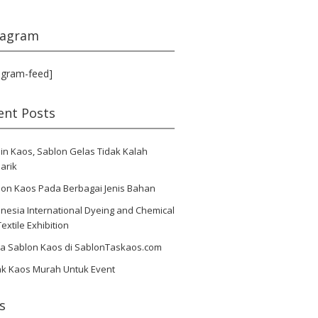
tagram
agram-feed]
ent Posts
in Kaos, Sablon Gelas Tidak Kalah
arik
lon Kaos Pada Berbagai Jenis Bahan
nesia International Dyeing and Chemical
Textile Exhibition
ya Sablon Kaos di SablonTaskaos.com
ak Kaos Murah Untuk Event
s