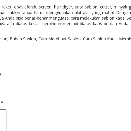
et, obat afdruk, screen, hair dryer, tinta sablon, cutter, minyak go
at sablon tanpa harus menggunakan alat-alat yang mahal. Dengan 
nya Anda bisa benar-benar menguasai cara melakukan sablon kaos. 
ya ada diatas kertas berpindah menjadi diatas kaos buatan Anda. 
blon
,
Bahan Sablon
,
Cara Membuat Sablon
,
Cara Sablon Kaos
,
Membu
n
d
*