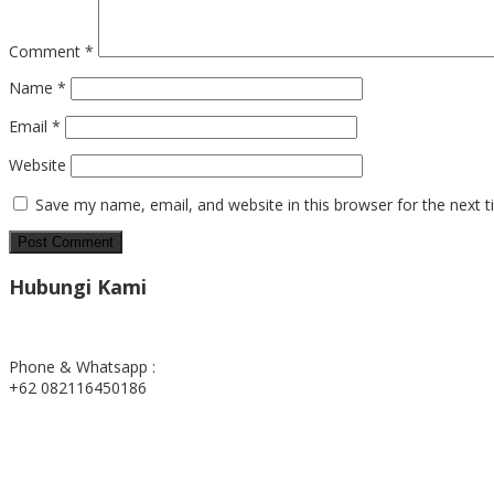
Comment
*
Name
*
Email
*
Website
Save my name, email, and website in this browser for the next 
Hubungi Kami
Phone & Whatsapp :
+62 082116450186