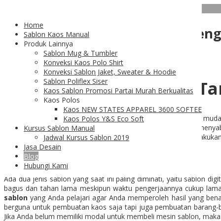
24
Feb
Home
Cara Membuat Sablon Kaos den
Sablon Kaos Manual
Produk Lainnya
Sablon Mug & Tumbler
Konveksi Kaos Polo Shirt
Konveksi Sablon Jaket, Sweater & Hoodie
Sablon Poliflex Siser
Cara Membuat Sablon T
Kaos Sablon Promosi Partai Murah Berkualitas
Kaos Polos
Kaos NEW STATES APPAREL 3600 SOFTEE
Cara membuat sablon kaos
sebenarnya bukanlah hal yang mudah k
Kaos Polos Y&S Eco Soft
saat ini tersedia untuk membantu mereka yang ingin belajar men
Kursus Sablon Manual
sulit padahal hal ini bisa dilakukan dengan mudah asalkan dilaku
Jadwal Kursus Sablon 2019
permulaan.
Jasa Desain
Blog
Hubungi Kami
Ada dua jenis sablon yang saat ini paling diminati, yaitu sablon dig
bagus dan tahan lama meskipun waktu pengerjaannya cukup lama. 
sablon
yang Anda pelajari agar Anda memperoleh hasil yang benar
berguna untuk pembuatan kaos saja tapi juga pembuatan barang-b
Jika Anda belum memiliki modal untuk membeli mesin sablon, mak