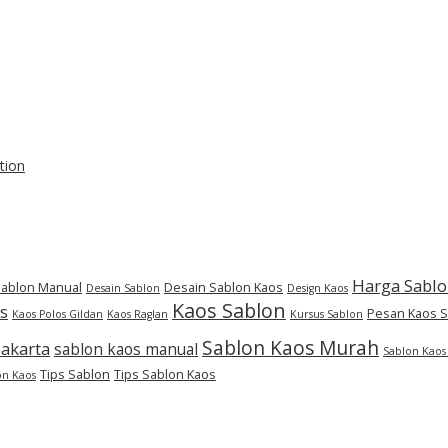
tion
Harga Sabl
Sablon Manual
Desain Sablon Kaos
Desain Sablon
Design Kaos
Kaos Sablon
s
Pesan Kaos 
Kaos Polos Gildan
Kaos Raglan
Kursus Sablon
Sablon Kaos Murah
Jakarta
sablon kaos manual
Sablon Kaos
Tips Sablon
Tips Sablon Kaos
on Kaos