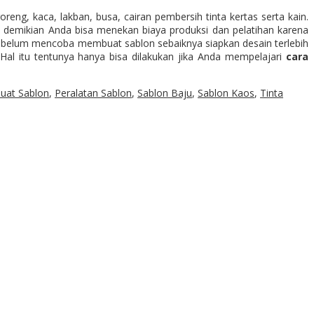
reng, kaca, lakban, busa, cairan pembersih tinta kertas serta kain.
demikian Anda bisa menekan biaya produksi dan pelatihan karena
Sebelum mencoba membuat sablon sebaiknya siapkan desain terlebih
Hal itu tentunya hanya bisa dilakukan jika Anda mempelajari
cara
at Sablon
,
Peralatan Sablon
,
Sablon Baju
,
Sablon Kaos
,
Tinta