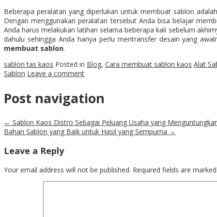
Beberapa peralatan yang diperlukan untuk membuat sablon adalah rak
Dengan menggunakan peralatan tersebut Anda bisa belajar membu
Anda harus melakukan latihan selama beberapa kali sebelum akhir
dahulu sehingga Anda hanya perlu mentransfer desain yang awaln
membuat sablon
.
sablon tas kaos
Posted in
Blog
,
Cara membuat sablon kaos
Alat Sa
Sablon
Leave a comment
Post navigation
←
Sablon Kaos Distro Sebagai Peluang Usaha yang Menguntungka
Bahan Sablon yang Baik untuk Hasil yang Sempurna
→
Leave a Reply
Your email address will not be published.
Required fields are marke