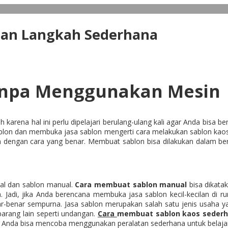
gan Langkah Sederhana
anpa Menggunakan Mesin
arena hal ini perlu dipelajari berulang-ulang kali agar Anda bisa b
yablon dan membuka jasa sablon mengerti cara melakukan sablon kao
kan dengan cara yang benar. Membuat sablon bisa dilakukan dalam b
ital dan sablon manual.
Cara
membuat sablon manual
bisa dikatak
Jadi, jika Anda berencana membuka jasa sablon kecil-kecilan di 
-benar sempurna. Jasa sablon merupakan salah satu jenis usaha ya
arang lain seperti undangan.
Cara
membuat sablon kaos seder
a Anda bisa mencoba menggunakan peralatan sederhana untuk belaj