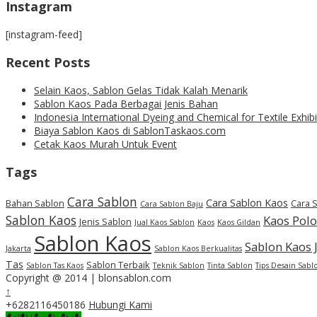
Instagram
[instagram-feed]
Recent Posts
Selain Kaos, Sablon Gelas Tidak Kalah Menarik
Sablon Kaos Pada Berbagai Jenis Bahan
Indonesia International Dyeing and Chemical for Textile Exhibi
Biaya Sablon Kaos di SablonTaskaos.com
Cetak Kaos Murah Untuk Event
Tags
Cara Sablon
Cara Sablon Kaos
Bahan Sablon
Cara 
Cara Sablon Baju
Sablon Kaos
Kaos Polo
Jenis Sablon
Jual Kaos Sablon
Kaos
Kaos Gildan
Sablon Kaos
Sablon Kaos 
Jakarta
Sablon Kaos Berkualitas
Tas
Sablon Terbaik
Sablon Tas Kaos
Teknik Sablon
Tinta Sablon
Tips Desain Sabl
Copyright @ 2014 | blonsablon.com
↑
+6282116450186
Hubungi Kami