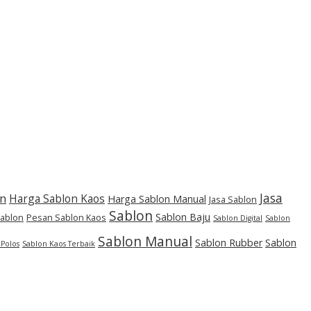
Jasa
on
Harga Sablon Kaos
Harga Sablon Manual
Jasa Sablon
Sablon
Sablon Baju
Sablon
Pesan Sablon Kaos
Sablon Digital
Sablon
Sablon Manual
Sablon Rubber
Sablon
 Polos
Sablon Kaos Terbaik