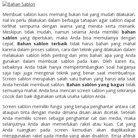
Membuat sablon kaos memang bukan hal yang mudah dilakukan.
Hal ini perlu dilakukan dalam berbagai tahapan agar sablon dapat
terlihat sempurna dengan warna yang merata serta menarik.
Meskipun tidak mudah, namun selama Anda memiliki
bahan
sablon
yang diperlukan, maka Anda bisa memulainya dengan
cepat.
Bahan sablon terbaik
tidak harus bahan yang mahal
karena dalam proses sablon, cara dan teknik yang dilakukan dalam
melakukan sablon lebih penting dari jenis bahan apa yang Anda
gunakan dalam membuat sablon pada kain. Oleh karen itu,
sebaiknya Anda tidak hanya mempertimbangkan soal harganya
saja tapi juga mengenai teknik yang benar saat membuatnya.
Screen sablon merupakan salah satu bahan yang harus ada saat
Anda hendak membuat sablon.
Bahan sablon yang bagus
tidak
semuanya mahal. Anda bisa mencari screen sablon yang sekiranya
cocok dan baik digunakan untuk usaha sablon Anda.
Screen sablon memiliki fungsi yang berupa penghantar antara cat
ataupun tinta dengan media dimana disain akan dicetak. Setelah
Anda memiliki screen sebagai penghantar cat dan media, maka
selanjutnya Anda akan memerlukan rakel atau kuas. Cat yang
Anda tuangkan pada screen kemudian akan diaplikasikan
menggunakan rakel pada media yang akan disablon. Emja afdruk