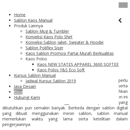
26
Feb
Home
Bahan Sablon yang Baik untuk
Sablon Kaos Manual
Produk Lainnya
Hasil yang Sempurna
Sablon Mug & Tumbler
Konveksi Kaos Polo Shirt
Konveksi Sablon Jaket, Sweater & Hoodie
Sablon Poliflex Siser
Kaos Sablon Promosi Partai Murah Berkualitas
Kaos Polos
Bahan Sablon Manual
Kaos NEW STATES APPAREL 3600 SOFTEE
Kaos Polos Y&S Eco Soft
Kursus Sablon Manual
Bahan sablon
terdiri dari berbagai macam peralatan yang perlu
Jadwal Kursus Sablon 2019
digunakan untuk menghasilkan sablonan yang bagus serta
Jasa Desain
berkualitas diatas kain. Jenis sablon yang umumnya membutuhkan
Blog
beberapa jenis bahan adalah sablon manual karena jenis sablon ini
Hubungi Kami
dilakukan secara manual sehingga bahan dan peralatan yang
dibutuhkan pun semakin banyak. Berbeda dengan sablon digital
yang dibuat menggunakan mesin sablon, sablon manual
memerlukan waktu yang lama serta ketelitian dalam
pengerjaannya.