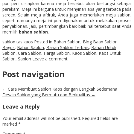
pun perli disiapkan karena meja tersebut akan berfungsi sebagai
perekam. Meja ini berguna untuk menyinari apa yang terbaca pada
screen. Selain meja afdruk, Anda juga memerlukan meja sablon,
seperti namanya meja ini pun digunakan untuk melakukan proses
penyablonan. Jadi, pertimbangkan baik-baik hal tersebut saat Anda
memilih
bahan sablon
.
sablon tas kaos
Posted in
Bahan Sablon
,
Blog
Baan Sablon
Bagus
,
Bahan Sablon
,
Bahan Sablon Terbaik
,
Bahan Untuk
Sablon
,
Cara Sablon
,
Harga Sablon
,
Kaos Sablon
,
Kaos Untuk
Sablon
,
Sablon
Leave a comment
Post navigation
←
Cara Membuat Sablon Kaos dengan Langkah Sederhana
Desain Sablon yang Bermutu dan Berkualitas
→
Leave a Reply
Your email address will not be published.
Required fields are
marked
*
Comment
*