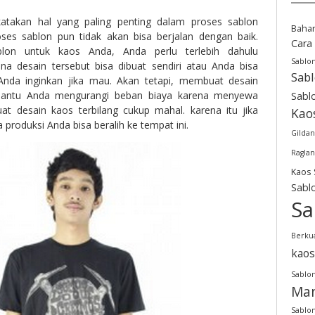
atakan hal yang paling penting dalam proses sablon
Baha
ses sablon pun tidak akan bisa berjalan dengan baik.
Cara
on untuk kaos Anda, Anda perlu terlebih dahulu
Sablo
a desain tersebut bisa dibuat sendiri atau Anda bisa
Sab
da inginkan jika mau. Akan tetapi, membuat desain
bantu Anda mengurangi beban biaya karena menyewa
Sabl
t desain kaos terbilang cukup mahal. karena itu jika
Kao
produksi Anda bisa beralih ke tempat ini.
Gildan
Raglan
Kaos 
Sabl
Sa
Berkua
kaos
Sablon
Man
Sablon