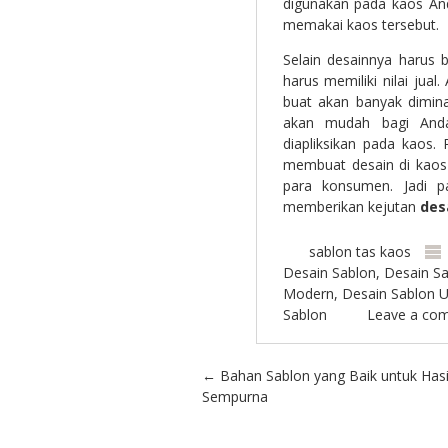
digunakan pada kaos An
memakai kaos tersebut.
Selain desainnya harus 
harus memiliki nilai jua
buat akan banyak dimina
akan mudah bagi And
diapliksikan pada kaos.
membuat desain di kaos 
para konsumen. Jadi p
memberikan kejutan
des
sablon tas kaos
Desain Sablon
,
Desain Sa
Modern
,
Desain Sablon U
Sablon
Leave a co
Post navigation
←
Bahan Sablon yang Baik untuk Hasi
Sempurna