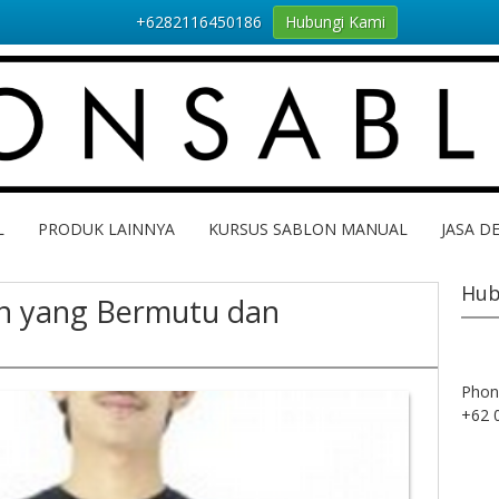
+6282116450186
Hubungi Kami
L
PRODUK LAINNYA
KURSUS SABLON MANUAL
JASA D
Hub
on yang Bermutu dan
Phon
+62 