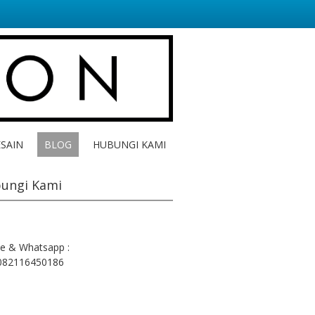
ESAIN
BLOG
HUBUNGI KAMI
ungi Kami
e & Whatsapp :
082116450186