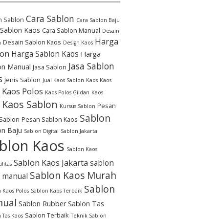
Cara Sablon
n Sablon
Cara Sablon Baju
 Sablon Kaos
Cara Sablon Manual
Desain
Harga
Desain Sablon Kaos
n
Design Kaos
lon
Harga Sablon Kaos
Harga
Jasa Sablon
on Manual
Jasa Sablon
s
Jenis Sablon
Jual Kaos Sablon
Kaos
Kaos
Kaos Polos
Kaos Polos Gildan
Kaos
Kaos Sablon
Pesan
Kursus Sablon
Sablon
Sablon
Pesan Sablon Kaos
on Baju
Sablon Digital
Sablon Jakarta
blon Kaos
Sablon Kaos
Sablon Kaos Jakarta
sablon
litas
Sablon Kaos Murah
 manual
Sablon
 Kaos Polos
Sablon Kaos Terbaik
ual
Sablon Rubber
Sablon Tas
Sablon Terbaik
 Tas Kaos
Teknik Sablon