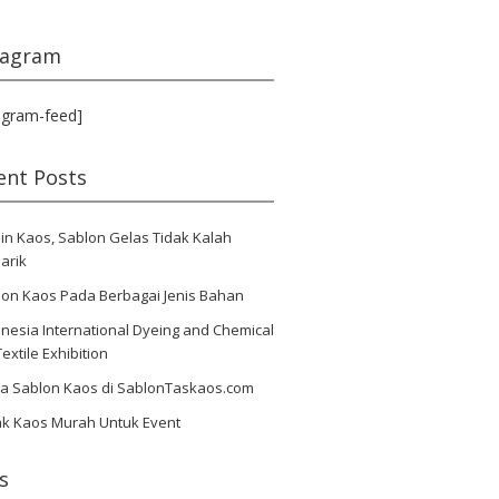
tagram
agram-feed]
ent Posts
in Kaos, Sablon Gelas Tidak Kalah
arik
lon Kaos Pada Berbagai Jenis Bahan
nesia International Dyeing and Chemical
Textile Exhibition
ya Sablon Kaos di SablonTaskaos.com
ak Kaos Murah Untuk Event
s