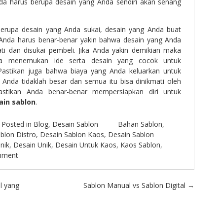
da harus berupa desain yang Anda sendiri akan senang
berupa desain yang Anda sukai, desain yang Anda buat
l. Anda harus benar-benar yakin bahwa desain yang Anda
ti dan disukai pembeli. Jika Anda yakin demikian maka
a menemukan ide serta desain yang cocok untuk
 Pastikan juga bahwa biaya yang Anda keluarkan untuk
Anda tidaklah besar dan semua itu bisa dinikmati oleh
astikan Anda benar-benar mempersiapkan diri untuk
ain sablon
.
Posted in
Blog
,
Desain Sablon
Bahan Sablon
,
blon Distro
,
Desain Sablon Kaos
,
Desain Sablon
nik
,
Desain Unik
,
Desain Untuk Kaos
,
Kaos Sablon
,
mment
l yang
Sablon Manual vs Sablon Digital
→