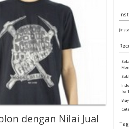
Ins
[inst
Rec
Sela
Men
Sab
Indo
for 
Bia
Cet
lon dengan Nilai Jual
Tag