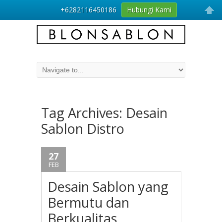
+6282116450186
Hubungi Kami
Tag Archives:
Desain
Sablon Distro
27
FEB
Desain Sablon yang
Bermutu dan
Berkualitas