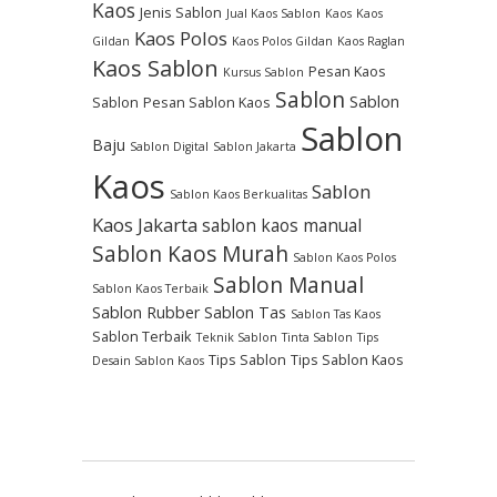
Kaos
Jenis Sablon
Jual Kaos Sablon
Kaos
Kaos
Kaos Polos
Gildan
Kaos Polos Gildan
Kaos Raglan
Kaos Sablon
Pesan Kaos
Kursus Sablon
Sablon
Sablon
Sablon
Pesan Sablon Kaos
Sablon
Baju
Sablon Digital
Sablon Jakarta
Kaos
Sablon
Sablon Kaos Berkualitas
Kaos Jakarta
sablon kaos manual
Sablon Kaos Murah
Sablon Kaos Polos
Sablon Manual
Sablon Kaos Terbaik
Sablon Rubber
Sablon Tas
Sablon Tas Kaos
Sablon Terbaik
Teknik Sablon
Tinta Sablon
Tips
Tips Sablon
Tips Sablon Kaos
Desain Sablon Kaos