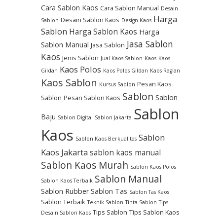
Cara Sablon Kaos
Cara Sablon Manual
Desain
Harga
Desain Sablon Kaos
Sablon
Design Kaos
Sablon
Harga Sablon Kaos
Harga
Jasa Sablon
Sablon Manual
Jasa Sablon
Kaos
Jenis Sablon
Jual Kaos Sablon
Kaos
Kaos
Kaos Polos
Gildan
Kaos Polos Gildan
Kaos Raglan
Kaos Sablon
Pesan Kaos
Kursus Sablon
Sablon
Sablon
Sablon
Pesan Sablon Kaos
Sablon
Baju
Sablon Digital
Sablon Jakarta
Kaos
Sablon
Sablon Kaos Berkualitas
Kaos Jakarta
sablon kaos manual
Sablon Kaos Murah
Sablon Kaos Polos
Sablon Manual
Sablon Kaos Terbaik
Sablon Rubber
Sablon Tas
Sablon Tas Kaos
Sablon Terbaik
Teknik Sablon
Tinta Sablon
Tips
Tips Sablon
Tips Sablon Kaos
Desain Sablon Kaos