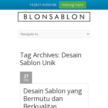
+6282116450186
Hubungi Kami
Tag Archives:
Desain
Sablon Unik
27
FEB
Desain Sablon yang
Bermutu dan
Berkualitas