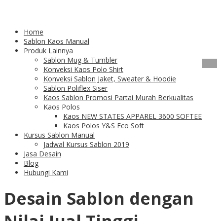
Tag Archives:
Desain Untuk
Home
Kaos
Sablon Kaos Manual
Produk Lainnya
Sablon Mug & Tumbler
27
Feb
Konveksi Kaos Polo Shirt
Konveksi Sablon Jaket, Sweater & Hoodie
Desain Sablon yang
Sablon Poliflex Siser
Kaos Sablon Promosi Partai Murah Berkualitas
Kaos Polos
Bermutu dan
Kaos NEW STATES APPAREL 3600 SOFTEE
Kaos Polos Y&S Eco Soft
Berkualitas
Kursus Sablon Manual
Jadwal Kursus Sablon 2019
Jasa Desain
Blog
Hubungi Kami
Desain Sablon dengan