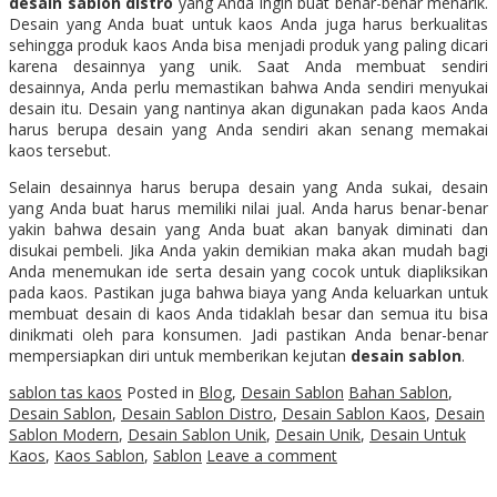
desain sablon distro
yang Anda ingin buat benar-benar menarik.
Desain yang Anda buat untuk kaos Anda juga harus berkualitas
sehingga produk kaos Anda bisa menjadi produk yang paling dicari
karena desainnya yang unik. Saat Anda membuat sendiri
desainnya, Anda perlu memastikan bahwa Anda sendiri menyukai
desain itu. Desain yang nantinya akan digunakan pada kaos Anda
harus berupa desain yang Anda sendiri akan senang memakai
kaos tersebut.
Selain desainnya harus berupa desain yang Anda sukai, desain
yang Anda buat harus memiliki nilai jual. Anda harus benar-benar
yakin bahwa desain yang Anda buat akan banyak diminati dan
disukai pembeli. Jika Anda yakin demikian maka akan mudah bagi
Anda menemukan ide serta desain yang cocok untuk diapliksikan
pada kaos. Pastikan juga bahwa biaya yang Anda keluarkan untuk
membuat desain di kaos Anda tidaklah besar dan semua itu bisa
dinikmati oleh para konsumen. Jadi pastikan Anda benar-benar
mempersiapkan diri untuk memberikan kejutan
desain sablon
.
sablon tas kaos
Posted in
Blog
,
Desain Sablon
Bahan Sablon
,
Desain Sablon
,
Desain Sablon Distro
,
Desain Sablon Kaos
,
Desain
Sablon Modern
,
Desain Sablon Unik
,
Desain Unik
,
Desain Untuk
Kaos
,
Kaos Sablon
,
Sablon
Leave a comment