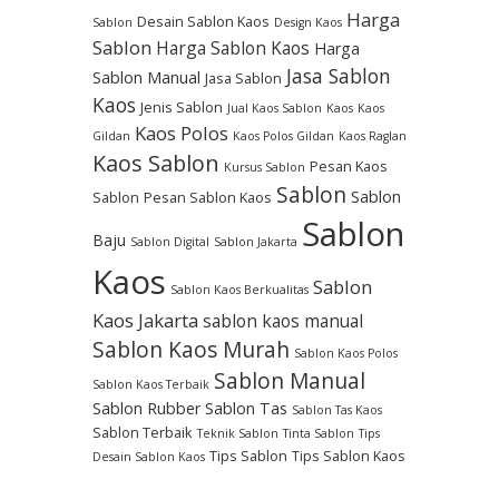
Harga
Desain Sablon Kaos
Sablon
Design Kaos
Sablon
Harga Sablon Kaos
Harga
Jasa Sablon
Sablon Manual
Jasa Sablon
Kaos
Jenis Sablon
Jual Kaos Sablon
Kaos
Kaos
Kaos Polos
Gildan
Kaos Polos Gildan
Kaos Raglan
Kaos Sablon
Pesan Kaos
Kursus Sablon
Sablon
Sablon
Sablon
Pesan Sablon Kaos
Sablon
Baju
Sablon Digital
Sablon Jakarta
Kaos
Sablon
Sablon Kaos Berkualitas
Kaos Jakarta
sablon kaos manual
Sablon Kaos Murah
Sablon Kaos Polos
Sablon Manual
Sablon Kaos Terbaik
Sablon Rubber
Sablon Tas
Sablon Tas Kaos
Sablon Terbaik
Teknik Sablon
Tinta Sablon
Tips
Tips Sablon
Tips Sablon Kaos
Desain Sablon Kaos