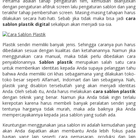
Pertama adalah tahap pengaturan film, kemudian dilanjutkan
dengan pengaturan afdruk screen lalu pengaturan sablon dan yang
terakhir tahap pembersihan screen. Masing-masing tahapan harus
dilakukan secara hati-hati. Sebab jika tidak maka bisa jadi
cara
sablon plastik digital
sekalipun akan menjadi sia-sia.
Plastik sendiri memiliki banyak jenis. Sehingga caranya pun harus
dibedakan sesuai dengan kualitas dan ketahanannya. Namun jika
menggunakan cara manual, maka tidak perlu dibedakan cara
penyablonannya.
Sablon plastik
merupakan salah satu cara
untuk memberikan identitas kepada Anda supaya pelanggan tahu
bahwa Anda memiliki ciri khas sebagaimana yang dilakukan toko-
toko besar seperti Alfamart, Indomart dan lain sebagainya. Nah,
plastik yang disablon tersebutlah yang akan menjadi identitas
Anda. Oleh sebab itu, Anda harus melakukan
cara sablon plastik
dengan teknik yang benar. Namun jika Anda tidak ingin terlalu
kerepotan karena harus membeli banyak peralatan sendiri yang
tentunya harganya tidak murah, maka ada baiknya jika Anda
mempercayakannya kepada jasa sablon yang sudah ada.
Keuntungan menggunakan jasa sablon ini adalah kemudahan yang
akan Anda dapatkan akan membantu Anda lebih fokus pada
bagian yang lain seperti cara pemasaran, produksi dan lain