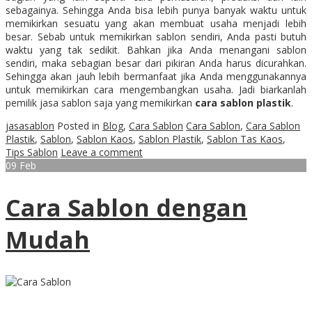
sebagainya. Sehingga Anda bisa lebih punya banyak waktu untuk
memikirkan sesuatu yang akan membuat usaha menjadi lebih
besar. Sebab untuk memikirkan sablon sendiri, Anda pasti butuh
waktu yang tak sedikit. Bahkan jika Anda menangani sablon
sendiri, maka sebagian besar dari pikiran Anda harus dicurahkan.
Sehingga akan jauh lebih bermanfaat jika Anda menggunakannya
untuk memikirkan cara mengembangkan usaha. Jadi biarkanlah
pemilik jasa sablon saja yang memikirkan
cara sablon plastik
.
jasasablon
Posted in
Blog
,
Cara Sablon
Cara Sablon
,
Cara Sablon
Plastik
,
Sablon
,
Sablon Kaos
,
Sablon Plastik
,
Sablon Tas Kaos
,
Tips Sablon
Leave a comment
09
Feb
Cara Sablon dengan
Mudah