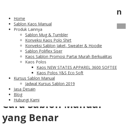
Category Archives:
Cara Sablon
Home
Sablon Kaos Manual
07
Feb
Produk Lainnya
Sablon Mug & Tumbler
Cara Sablon Manual
Konveksi Kaos Polo Shirt
Konveksi Sablon Jaket, Sweater & Hoodie
Sablon Poliflex Siser
Terbaik dan Termudah
Kaos Sablon Promosi Partai Murah Berkualitas
Kaos Polos
yang Pernah Ada
Kaos NEW STATES APPAREL 3600 SOFTEE
Kaos Polos Y&S Eco Soft
Kursus Sablon Manual
Jadwal Kursus Sablon 2019
Jasa Desain
Blog
Hubungi Kami
Cara Sablon Manual
yang Benar