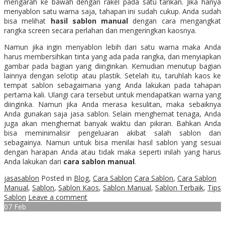
mengarah ke bawah dengan rakel pada satu tarikan. Jika hanya
menyablon satu warna saja, tahapan ini sudah cukup. Anda sudah
bisa melihat
hasil sablon manual
dengan cara mengangkat
rangka screen secara perlahan dan mengeringkan kaosnya.
Namun jika ingin menyablon lebih dari satu warna maka Anda
harus membersihkan tinta yang ada pada rangka, dan menyiapkan
gambar pada bagian yang diinginkan. Kemudian menutup bagian
lainnya dengan selotip atau plastik. Setelah itu, taruhlah kaos ke
tempat sablon sebagaimana yang Anda lakukan pada tahapan
pertama kali. Ulangi cara tersebut untuk mendapatkan warna yang
diinginka. Namun jika Anda merasa kesulitan, maka sebaiknya
Anda gunakan saja jasa sablon. Selain menghemat tenaga, Anda
juga akan menghemat banyak waktu dan pikiran. Bahkan Anda
bisa meminimalisir pengeluaran akibat salah sablon dan
sebagainya. Namun untuk bisa menilai hasil sablon yang sesuai
dengan harapan Anda atau tidak maka seperti inilah yang harus
Anda lakukan dari
cara sablon manual
.
jasasablon
Posted in
Blog
,
Cara Sablon
Cara Sablon
,
Cara Sablon
Manual
,
Sablon
,
Sablon Kaos
,
Sablon Manual
,
Sablon Terbaik
,
Tips
Sablon
Leave a comment
07
Feb