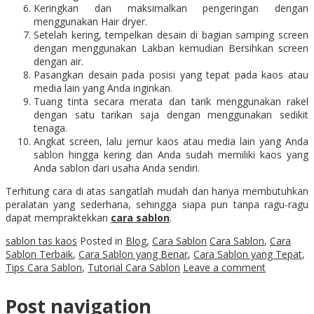
Keringkan dan maksimalkan pengeringan dengan
menggunakan Hair dryer.
Setelah kering, tempelkan desain di bagian samping screen
dengan menggunakan Lakban kemudian Bersihkan screen
dengan air.
Pasangkan desain pada posisi yang tepat pada kaos atau
media lain yang Anda inginkan.
Tuang tinta secara merata dan tarik menggunakan rakel
dengan satu tarikan saja dengan menggunakan sedikit
tenaga.
Angkat screen, lalu jemur kaos atau media lain yang Anda
sablon hingga kering dan Anda sudah memiliki kaos yang
Anda sablon dari usaha Anda sendiri.
Terhitung cara di atas sangatlah mudah dan hanya membutuhkan
peralatan yang sederhana, sehingga siapa pun tanpa ragu-ragu
dapat mempraktekkan
cara sablon
.
sablon tas kaos
Posted in
Blog
,
Cara Sablon
Cara Sablon
,
Cara
Sablon Terbaik
,
Cara Sablon yang Benar
,
Cara Sablon yang Tepat
,
Tips Cara Sablon
,
Tutorial Cara Sablon
Leave a comment
Post navigation