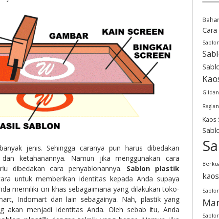
Baha
Cara
Sablo
Sab
Sabl
Kao
Gildan
Raglan
Kaos 
Sabl
Sa
i banyak jenis. Sehingga caranya pun harus dibedakan
s dan ketahanannya. Namun jika menggunakan cara
Berkua
rlu dibedakan cara penyablonannya.
Sablon plastik
kaos
ara untuk memberikan identitas kepada Anda supaya
da memiliki ciri khas sebagaimana yang dilakukan toko-
Sablon
mart, Indomart dan lain sebagainya. Nah, plastik yang
Man
ng akan menjadi identitas Anda. Oleh sebab itu, Anda
Sablon