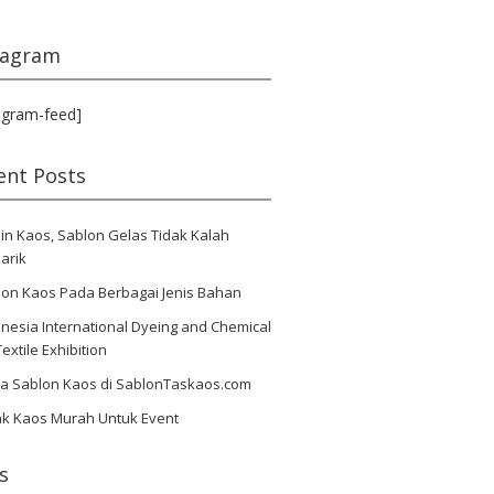
tagram
agram-feed]
ent Posts
in Kaos, Sablon Gelas Tidak Kalah
arik
lon Kaos Pada Berbagai Jenis Bahan
nesia International Dyeing and Chemical
Textile Exhibition
ya Sablon Kaos di SablonTaskaos.com
ak Kaos Murah Untuk Event
s