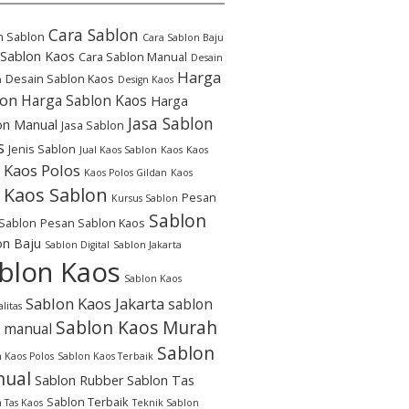
Cara Sablon
n Sablon
Cara Sablon Baju
 Sablon Kaos
Cara Sablon Manual
Desain
Harga
Desain Sablon Kaos
n
Design Kaos
lon
Harga Sablon Kaos
Harga
Jasa Sablon
on Manual
Jasa Sablon
s
Jenis Sablon
Jual Kaos Sablon
Kaos
Kaos
Kaos Polos
Kaos Polos Gildan
Kaos
Kaos Sablon
Pesan
Kursus Sablon
Sablon
Sablon
Pesan Sablon Kaos
on Baju
Sablon Digital
Sablon Jakarta
blon Kaos
Sablon Kaos
Sablon Kaos Jakarta
sablon
litas
Sablon Kaos Murah
 manual
Sablon
 Kaos Polos
Sablon Kaos Terbaik
ual
Sablon Rubber
Sablon Tas
Sablon Terbaik
 Tas Kaos
Teknik Sablon