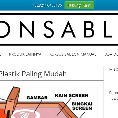
+6282116450186
Hubungi Kami
L
PRODUK LAINNYA
KURSUS SABLON MANUAL
JASA D
Hub
Plastik Paling Mudah
Phon
+62 