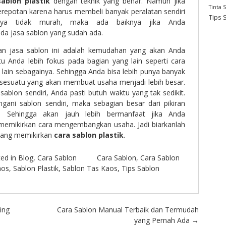
sablon plastik
dengan teknik yang benar. Namun jika
Tinta 
 kerepotan karena harus membeli banyak peralatan sendiri
Tips 
nya tidak murah, maka ada baiknya jika Anda
a jasa sablon yang sudah ada.
n jasa sablon ini adalah kemudahan yang akan Anda
 Anda lebih fokus pada bagian yang lain seperti cara
lain sebagainya. Sehingga Anda bisa lebih punya banyak
sesuatu yang akan membuat usaha menjadi lebih besar.
ablon sendiri, Anda pasti butuh waktu yang tak sedikit.
ani sablon sendiri, maka sebagian besar dari pikiran
. Sehingga akan jauh lebih bermanfaat jika Anda
emikirkan cara mengembangkan usaha. Jadi biarkanlah
 yang memikirkan
cara sablon plastik
.
ed in
Blog
,
Cara Sablon
Cara Sablon
,
Cara Sablon
aos
,
Sablon Plastik
,
Sablon Tas Kaos
,
Tips Sablon
ing
Cara Sablon Manual Terbaik dan Termudah
yang Pernah Ada
→