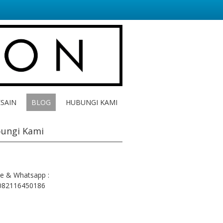
ESAIN
BLOG
HUBUNGI KAMI
ungi Kami
e & Whatsapp :
082116450186