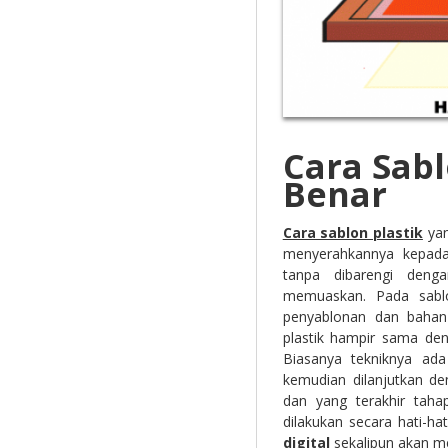
Cara Sabl
Benar
Cara sablon plastik
yan
menyerahkannya kepada 
tanpa dibarengi deng
memuaskan. Pada sablon
penyablonan dan bahan
plastik hampir sama de
Biasanya tekniknya ada
kemudian dilanjutkan de
dan yang terakhir taha
dilakukan secara hati-ha
digital
sekalipun akan men