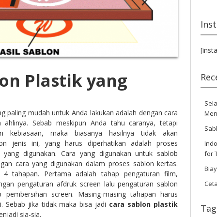
Ins
[inst
on Plastik yang
Rec
Sela
g paling mudah untuk Anda lakukan adalah dengan cara
Men
ahlinya. Sebab meskipun Anda tahu caranya, tetapi
Sab
an kebiasaan, maka biasanya hasilnya tidak akan
 jenis ini, yang harus diperhatikan adalah proses
Indo
 yang digunakan. Cara yang digunakan untuk sablob
for 
ngan cara yang digunakan dalam proses sablon kertas.
Bia
 4 tahapan. Pertama adalah tahap pengaturan film,
Cet
ngan pengaturan afdruk screen lalu pengaturan sablon
p pembersihan screen. Masing-masing tahapan harus
ti. Sebab jika tidak maka bisa jadi
cara sablon plastik
Tag
jadi sia-sia.