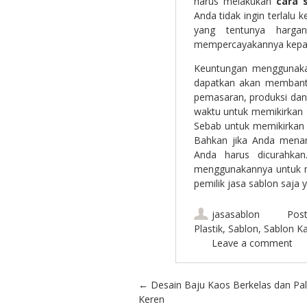
harus melakukan
cara 
Anda tidak ingin terlalu
yang tentunya harga
mempercayakannya kepad
Keuntungan menggunaka
dapatkan akan membantu
pemasaran, produksi dan 
waktu untuk memikirkan 
Sebab untuk memikirkan s
Bahkan jika Anda menang
Anda harus dicurahkan
menggunakannya untuk m
pemilik jasa sablon saja
jasasablon
Post
Plastik
,
Sablon
,
Sablon K
Leave a comment
Post navigation
←
Desain Baju Kaos Berkelas dan Pal
Keren