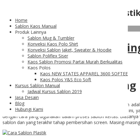
Tag Archives:
Cara Sablon Plasti
Home
Sablon Kaos Manual
07
Feb
Produk Lainnya
Sablon Mug & Tumbler
Cara Sablon Plastik Pali
Konveksi Kaos Polo Shirt
Konveksi Sablon Jaket, Sweater & Hoodie
Sablon Poliflex Siser
Kaos Sablon Promosi Partai Murah Berkualitas
Kaos Polos
Kaos NEW STATES APPAREL 3600 SOFTEE
Kaos Polos Y&S Eco Soft
Cara Sablon Plastik yang
Kursus Sablon Manual
Jadwal Kursus Sablon 2019
Jasa Desain
Blog
Cara sablon plastik
yang paling mudah untuk Anda lakukan adal
Hubungi Kami
biasanya hasilnya tidak akan memuaskan. Pada sablon jenis ini, 
dengan cara yang digunakan dalam proses sablon kertas. Biasanya 
sablon dan yang terakhir tahap pembersihan screen. Masing-masing t