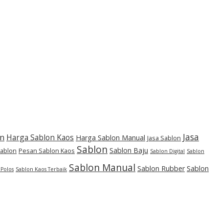
Jasa
on
Harga Sablon Kaos
Harga Sablon Manual
Jasa Sablon
Sablon
Sablon Baju
Sablon
Pesan Sablon Kaos
Sablon Digital
Sablon
Sablon Manual
Sablon Rubber
Sablon
 Polos
Sablon Kaos Terbaik