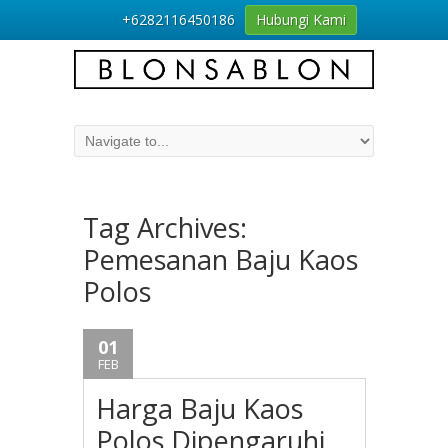
+6282116450186
Hubungi Kami
Tag Archives:
Pemesanan Baju Kaos
Polos
01
FEB
Harga Baju Kaos
Polos Dipengaruhi