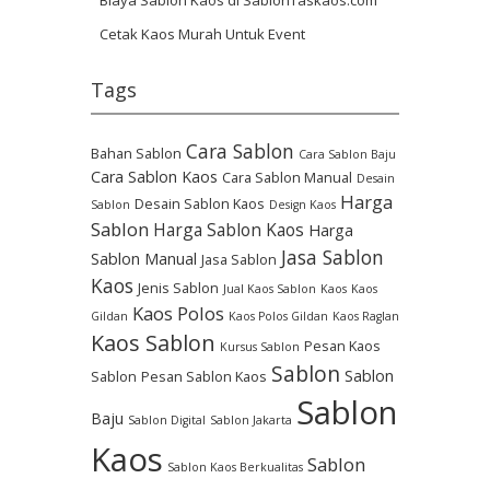
Cetak Kaos Murah Untuk Event
Tags
Cara Sablon
Bahan Sablon
Cara Sablon Baju
Cara Sablon Kaos
Cara Sablon Manual
Desain
Harga
Desain Sablon Kaos
Sablon
Design Kaos
Sablon
Harga Sablon Kaos
Harga
Jasa Sablon
Sablon Manual
Jasa Sablon
Kaos
Jenis Sablon
Jual Kaos Sablon
Kaos
Kaos
Kaos Polos
Gildan
Kaos Polos Gildan
Kaos Raglan
Kaos Sablon
Pesan Kaos
Kursus Sablon
Sablon
Sablon
Sablon
Pesan Sablon Kaos
Sablon
Baju
Sablon Digital
Sablon Jakarta
Kaos
Sablon
Sablon Kaos Berkualitas