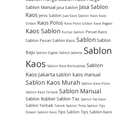
Jasa Sablon
Sablon Manual
Jasa Sablon
Kaos
Jenis Sablon
Jual Kaos Sablon
Kaos
Kaos
Kaos Polos
Gildan
Kaos Polos Gildan
Kaos Raglan
Kaos Sablon
Pesan Kaos
Kursus Sablon
Sablon
Sablon
Sablon
Pesan Sablon Kaos
Sablon
Baju
Sablon Digital
Sablon Jakarta
Kaos
Sablon
Sablon Kaos Berkualitas
Kaos Jakarta
sablon kaos manual
Sablon Kaos Murah
Sablon Kaos Polos
Sablon Manual
Sablon Kaos Terbaik
Sablon Rubber
Sablon Tas
Sablon Tas Kaos
Sablon Terbaik
Teknik Sablon
Tinta Sablon
Tips
Tips Sablon
Tips Sablon Kaos
Desain Sablon Kaos