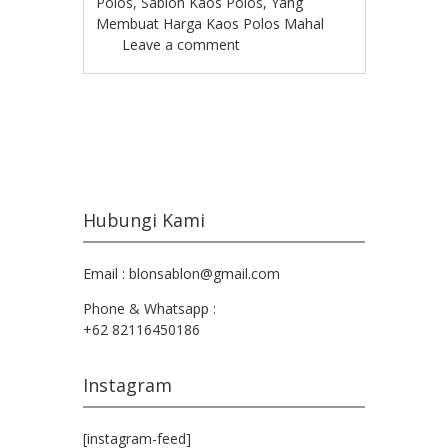
Polos
,
Sablon Kaos Polos
,
Yang
Membuat Harga Kaos Polos Mahal
Leave a comment
Post navigation
Hubungi Kami
Email : blonsablon@gmail.com
Phone & Whatsapp :
+62 82116450186
Instagram
[instagram-feed]