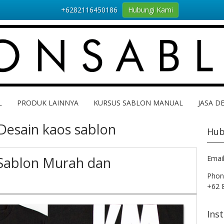
+6282116450186
Hubungi Kami
L
PRODUK LAINNYA
KURSUS SABLON MANUAL
JASA D
Desain kaos sablon
Hub
 Sablon Murah dan
Emai
Phon
+62 
Ins