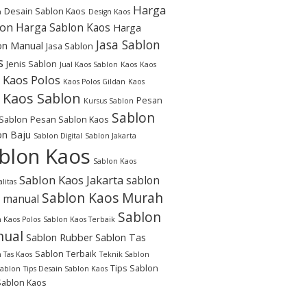
Harga
Desain Sablon Kaos
n
Design Kaos
lon
Harga Sablon Kaos
Harga
Jasa Sablon
on Manual
Jasa Sablon
s
Jenis Sablon
Jual Kaos Sablon
Kaos
Kaos
Kaos Polos
Kaos Polos Gildan
Kaos
Kaos Sablon
Pesan
Kursus Sablon
Sablon
Sablon
Pesan Sablon Kaos
on Baju
Sablon Digital
Sablon Jakarta
blon Kaos
Sablon Kaos
Sablon Kaos Jakarta
sablon
litas
Sablon Kaos Murah
 manual
Sablon
 Kaos Polos
Sablon Kaos Terbaik
ual
Sablon Rubber
Sablon Tas
Sablon Terbaik
 Tas Kaos
Teknik Sablon
Tips Sablon
Sablon
Tips Desain Sablon Kaos
Sablon Kaos