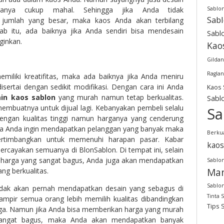
Sablo
rganya cukup mahal. Sehingga jika Anda tidak
Sab
jumlah yang besar, maka kaos Anda akan terbilang
ab itu, ada baiknya jika Anda sendiri bisa mendesain
Sabl
ginkan.
Kao
Gildan
Raglan
emiliki kreatifitas, maka ada baiknya jika Anda meniru
sertai dengan sedikit modifikasi. Dengan cara ini Anda
Kaos 
in kaos sablon
yang murah namun tetap berkualitas.
Sabl
 membuatnya untuk dijual lagi. Kebanyakan pembeli selalu
Sa
engan kualitas tinggi namun harganya yang cenderung
jika Anda ingin mendapatkan pelanggan yang banyak maka
Berkua
rtimbangkan untuk memenuhi harapan pasar. Kabar
kaos
rcayakan semuanya di BlonSablon. Di tempat ini, selain
harga yang sangat bagus, Anda juga akan mendapatkan
Sablon
Man
ang berkualitas.
Sablon
dak akan pernah mendapatkan desain yang sebagus di
Tinta 
hampir semua orang lebih memilih kualitas dibandingkan
Tips 
ga. Namun jika Anda bisa memberikan harga yang murah
sangat bagus, maka Anda akan mendapatkan banyak