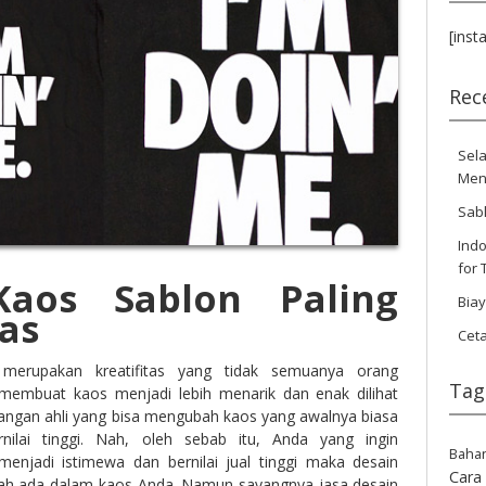
[inst
Rec
Sela
Men
Sab
Indo
for 
Kaos Sablon Paling
Bia
as
Cet
erupakan kreatifitas yang tidak semuanya orang
Tag
 membuat kaos menjadi lebih menarik dan enak dilihat
ngan ahli yang bisa mengubah kaos yang awalnya biasa
ilai tinggi. Nah, oleh sebab itu, Anda yang ingin
Baha
enjadi istimewa dan bernilai jual tinggi maka desain
Cara
slah ada dalam kaos Anda. Namun sayangnya jasa desain