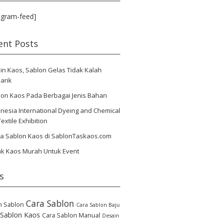
agram-feed]
ent Posts
in Kaos, Sablon Gelas Tidak Kalah
arik
lon Kaos Pada Berbagai Jenis Bahan
nesia International Dyeing and Chemical
Textile Exhibition
ya Sablon Kaos di SablonTaskaos.com
ak Kaos Murah Untuk Event
s
Cara Sablon
n Sablon
Cara Sablon Baju
 Sablon Kaos
Cara Sablon Manual
Desain