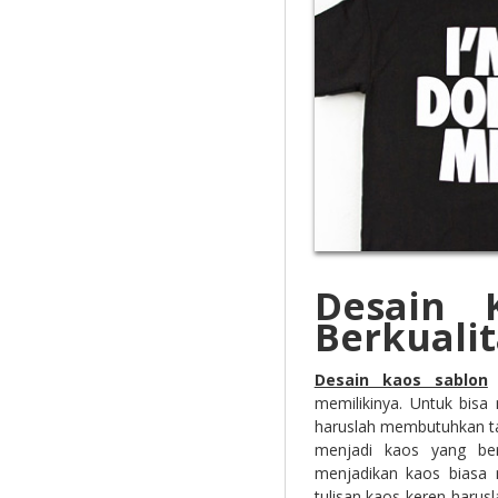
Desain 
Berkualit
Desain kaos sablon
m
memilikinya. Untuk bisa
haruslah membutuhkan ta
menjadi kaos yang bern
menjadikan kaos biasa m
tulisan kaos keren haru