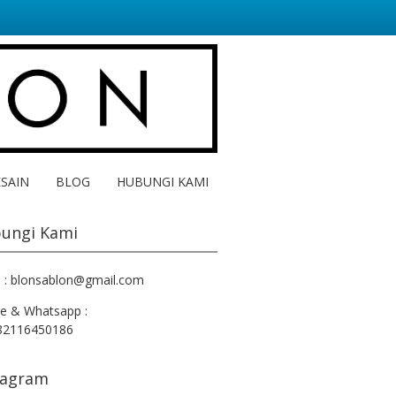
ESAIN
BLOG
HUBUNGI KAMI
ungi Kami
l : blonsablon@gmail.com
e & Whatsapp :
82116450186
tagram