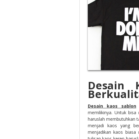
Desain 
Berkualit
Desain kaos sablon
m
memilikinya. Untuk bisa
haruslah membutuhkan ta
menjadi kaos yang bern
menjadikan kaos biasa m
tulisan kaos keren haru