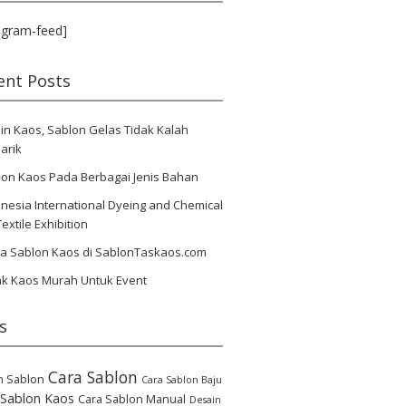
agram-feed]
ent Posts
in Kaos, Sablon Gelas Tidak Kalah
arik
lon Kaos Pada Berbagai Jenis Bahan
nesia International Dyeing and Chemical
Textile Exhibition
ya Sablon Kaos di SablonTaskaos.com
ak Kaos Murah Untuk Event
s
Cara Sablon
n Sablon
Cara Sablon Baju
 Sablon Kaos
Cara Sablon Manual
Desain