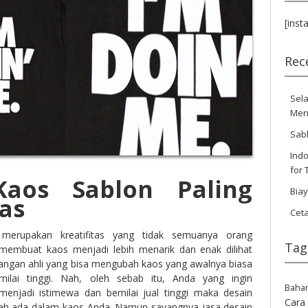
[inst
Rec
Sela
Men
Sab
Indo
for 
Kaos Sablon Paling
Bia
as
Cet
erupakan kreatifitas yang tidak semuanya orang
Tag
 membuat kaos menjadi lebih menarik dan enak dilihat
ngan ahli yang bisa mengubah kaos yang awalnya biasa
ilai tinggi. Nah, oleh sebab itu, Anda yang ingin
Baha
enjadi istimewa dan bernilai jual tinggi maka desain
Cara
slah ada dalam kaos Anda. Namun sayangnya jasa desain