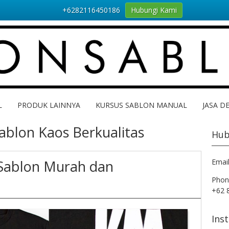
+6282116450186
Hubungi Kami
L
PRODUK LAINNYA
KURSUS SABLON MANUAL
JASA D
Sablon Kaos Berkualitas
Hub
 Sablon Murah dan
Emai
Phon
+62 
Ins