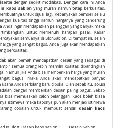
sertai dengan sedikit modifikasi. Dengan cara ini Anda
in kaos sablon
yang murah namun tetap berkualitas.
 membuatnya untuk dijual lagi. Kebanyakan pembeli selalu
engan kualitas tinggi namun harganya yang cenderung
jika Anda ingin mendapatkan pelanggan yang banyak maka
rtimbangkan untuk memenuhi harapan pasar. Kabar
rcayakan semuanya di BlonSablon. Di tempat ini, selain
harga yang sangat bagus, Anda juga akan mendapatkan
ang berkualitas.
dak akan pernah mendapatkan desain yang sebagus di
hampir semua orang lebih memilih kualitas dibandingkan
ga. Namun jika Anda bisa memberikan harga yang murah
sangat bagus, maka Anda akan mendapatkan banyak
usaha Anda terbilang baru dibuka. Oleh sebab itu, solusi
 adalah dengan memberikan desain paling bagus. Sebab
da bisa memuaskan calon pelanggan. Kaos boleh biasa
nnya istimewa maka kaosnya pun akan menjadi istimewa
sekarang cobalah untuk membuat sendiri
desain kaos
ed in
Blog
,
Desain kaos sablon
Desain Sablon