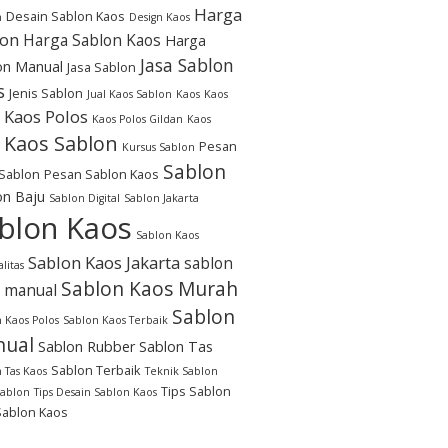
Harga
Desain Sablon Kaos
n
Design Kaos
lon
Harga Sablon Kaos
Harga
Jasa Sablon
on Manual
Jasa Sablon
s
Jenis Sablon
Jual Kaos Sablon
Kaos
Kaos
Kaos Polos
Kaos Polos Gildan
Kaos
Kaos Sablon
Pesan
Kursus Sablon
Sablon
Sablon
Pesan Sablon Kaos
on Baju
Sablon Digital
Sablon Jakarta
blon Kaos
Sablon Kaos
Sablon Kaos Jakarta
sablon
litas
Sablon Kaos Murah
 manual
Sablon
 Kaos Polos
Sablon Kaos Terbaik
ual
Sablon Rubber
Sablon Tas
Sablon Terbaik
 Tas Kaos
Teknik Sablon
Tips Sablon
Sablon
Tips Desain Sablon Kaos
Sablon Kaos