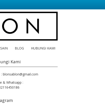
ESAIN
BLOG
HUBUNGI KAMI
ungi Kami
l : blonsablon@gmail.com
e & Whatsapp :
82116450186
tagram