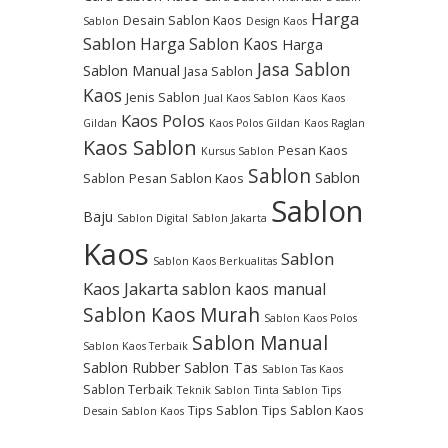
Harga
Desain Sablon Kaos
Sablon
Design Kaos
Sablon
Harga Sablon Kaos
Harga
Jasa Sablon
Sablon Manual
Jasa Sablon
Kaos
Jenis Sablon
Jual Kaos Sablon
Kaos
Kaos
Kaos Polos
Gildan
Kaos Polos Gildan
Kaos Raglan
Kaos Sablon
Pesan Kaos
Kursus Sablon
Sablon
Sablon
Sablon
Pesan Sablon Kaos
Sablon
Baju
Sablon Digital
Sablon Jakarta
Kaos
Sablon
Sablon Kaos Berkualitas
Kaos Jakarta
sablon kaos manual
Sablon Kaos Murah
Sablon Kaos Polos
Sablon Manual
Sablon Kaos Terbaik
Sablon Rubber
Sablon Tas
Sablon Tas Kaos
Sablon Terbaik
Teknik Sablon
Tinta Sablon
Tips
Tips Sablon
Tips Sablon Kaos
Desain Sablon Kaos